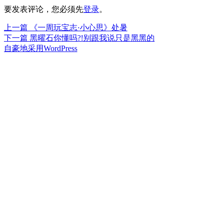
要发表评论，您必须先
登录
。
上
上一篇
《一周玩宝志·小心思》处暑
文
篇
下
下一篇
黑曜石你懂吗?!别跟我说只是黑黑的
章
文
篇
自豪地采用WordPress
章：
文
导
章：
航