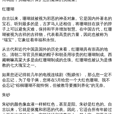
红珊瑚
自古以来，珊瑚就被视为邪恶的神圣对象。它是国内外著名的
宝石。听到最多的是，古罗马人还相信，将珊瑚挂在孩子的脖
子上可以避免灾难，保持和平并增加智慧。在中国古代，红珊
瑚被视为吉祥的吉祥物，代表着高贵的力量，因此也被称为
“瑞宝”，它象征着幸福和永恒。
从古代和近代中国及国外的历史来看，红珊瑚具有崇高的地
位。清朝二等官员所戴的帽子和朝圣用珍贵的红珊瑚制成。西
藏喇嘛高粱大多是由红珊瑚制成的念珠。红珊瑚也被认为是佛
教的七大瑰宝之一。
如果您还记得前几年的电视连续剧《甄嬛传》，那么您一定不
会忘记，为了母子俩，您将在5月给您一个大红色珊瑚。我不
会忘记“棕榈珊瑚不能怜悯，但被教导要搬到养化”的无奈。
朱砂
朱砂的颜色像血液一样鲜红色，甚至是阳。朱砂是红色的。自
古以来，它就是驱魔和邪恶的代表。因此，它适合所有年龄过