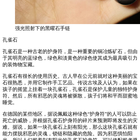
强光照射下的黑曜石手链
孔雀石
孔雀石是一种古老的护身符，是一种重要的铜冶炼矿石，但由
于其明亮的蓝绿色，绿色和淡黄色的绿色使其成为最具吸引力
的装饰物宝藏。
孔雀石有很长的使用历史。古人早在公元前就对这种美丽的宝
石很熟悉，并用它制作手工艺品。传说古埃及人认为，如果在
孩子的摇篮上挂着一块孔雀石，孔雀石是保护儿童的独特护身
符。然后，所有邪恶的灵魂将被驱散，孩子们将和平而甜蜜地
睡觉。
在德国的某些地区，据说佩戴这种绿色“护身符”的人可以防止
死亡的威胁，并根据孔雀石护身符的碎片来预测即将发生的灾
难。据说，如果一块孔雀石上刻有阳光，那么这块孔雀石就有
能力摆脱邪恶的灵魂，锁链和隐藏的危险。因为邪恶惧怕阳