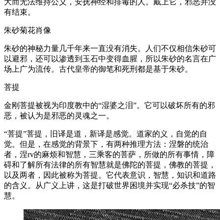
大而无法维持公义，安抚神经和排毒的人。戴上它，邪恶并没
有结束。
朱砂菊花肖像
朱砂的神秘力量几千年来一直没有消失。人们不仅相信朱砂可
以避邪，还可以渗透到玉石中变得血腥，所以朱砂的名言在广
场上广为流传。古代皇帝的御笔和死刑都是基于朱砂。
菩提
金刚菩提被视为印度教中的“湿婆之泪”。它可以破坏所有的邪
恶，被认为是邪恶的灵魂之一。
“菩提”菩提，旧译是道，新译是感觉。道家的义，自觉的自
觉。但是，在感觉的背景下，有两种推理方法：涅磐的统治
者，涅rv的麻烦和智慧，三乘客的菩萨，所做的所有事情，障
碍和了解所有法律的所有智慧就是佛陀的菩提，佛教的菩提，
以及两者，因此被称为菩提。它代表意识，智慧，知识和道路
的含义。从广义上讲，这是打破世界困境并实现“必杀技”的智
慧。