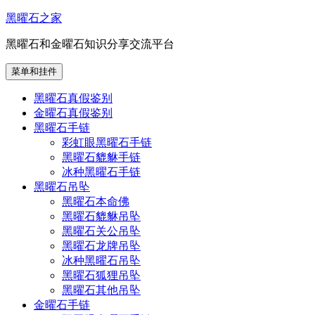
跳
黑曜石之家
至
黑曜石和金曜石知识分享交流平台
内
容
菜单和挂件
黑曜石真假鉴别
金曜石真假鉴别
黑曜石手链
彩虹眼黑曜石手链
黑曜石貔貅手链
冰种黑曜石手链
黑曜石吊坠
黑曜石本命佛
黑曜石貔貅吊坠
黑曜石关公吊坠
黑曜石龙牌吊坠
冰种黑曜石吊坠
黑曜石狐狸吊坠
黑曜石其他吊坠
金曜石手链