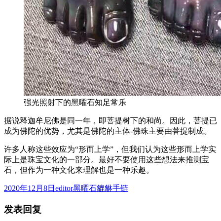
强光照射下的黑曜石知足常乐
据说释迦牟尼佛是同一年，即菩提树下的和尚。因此，菩提已
成为佛陀的优势，尤其是佛陀的主体-佛珠主要由菩提制成。
许多人称这些效应为“形而上学”，但我们认为这些形而上学实
际上是珠宝文化的一部分。最好不要使用这些想法来推测宝
石，但作为一种文化来理解也是一种乐趣。
发
作
分
2020年12月8日
editor
黑曜石貔貅手链
布
者
类
发表回复
于