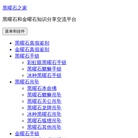
跳
黑曜石之家
至
黑曜石和金曜石知识分享交流平台
内
容
菜单和挂件
黑曜石真假鉴别
金曜石真假鉴别
黑曜石手链
彩虹眼黑曜石手链
黑曜石貔貅手链
冰种黑曜石手链
黑曜石吊坠
黑曜石本命佛
黑曜石貔貅吊坠
黑曜石关公吊坠
黑曜石龙牌吊坠
冰种黑曜石吊坠
黑曜石狐狸吊坠
黑曜石其他吊坠
金曜石手链