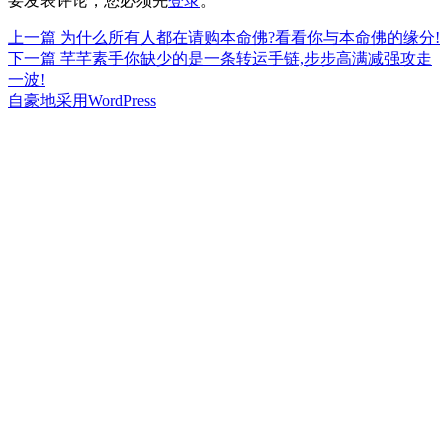
要发表评论，您必须先
登录
。
上
上一篇
为什么所有人都在请购本命佛?看看你与本命佛的缘分!
文
篇
下
下一篇
芊芊素手你缺少的是一条转运手链,步步高满减强攻走
章
文
篇
一波!
章：
文
自豪地采用WordPress
导
章：
航