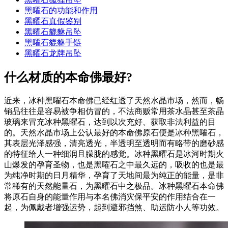
黑曜石的功能和作用
黑曜石真假鉴别
黑曜石貔貅吊坠
黑曜石貔貅手链
黑曜石龙牌吊坠
什么材质的本命佛最好?
近来，冰种黑曜石本命佛已经红透了天然水晶市场，然而，畅
销品往往是容易被争相仿冒的，不法商贩常用茶水晶甚至茶晶
玻璃来冒充冰种黑曜石，达到以次充好、获取非法利益的目
的。天然水晶市场上公认最好的本命佛原石便是冰种黑曜石，
其表层光泽感强，清亮透光，半透明至透明而有略带的磨砂感
的特征给人一种细润且朦胧的感觉。冰种黑曜石是冰河时期火
山爆发的孕育圣物，也是黑嚁石之中最久远的，吸收的也是最
为纯净时期的日月精华，孕育了天地间最为纯正的能量，是非
常稀有的天然能量石，为黑曜石中之极品。冰种黑曜石本命佛
将原石自身的能量作用与本名佛消灾保平安的作用结合在一
起，为佩戴者增强运势，起到避邪挡煞、助运防小人等功效。