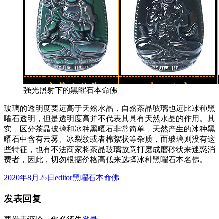
强光照射下的黑曜石本命佛
玻璃的透明度要远高于天然水晶，自然茶晶玻璃也远比冰种黑
曜石透明，但是透明度高并不代表其具有天然水晶的作用。其
实，区分茶晶玻璃和冰种黑曜石非常简单，天然产生的冰种黑
曜石中含有云雾、冰裂纹或者棉絮状等杂质，而玻璃则没有这
些特征，也有不法商家将茶晶玻璃故意打磨成磨砂状来迷惑消
费者，因此，切勿根据价格高低来选择冰种黑曜石本名佛。
发
作
分
2020年8月26日
editor
黑曜石本命佛
布
者
类
发表回复
于