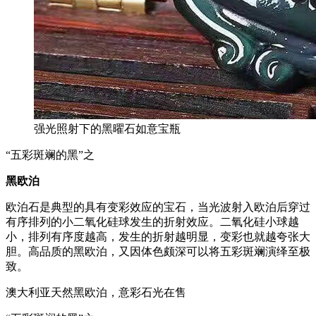
强光照射下的黑曜石如意宝瓶
“五彩斑斓的黑”之
黑
欧
泊
欧泊石是典型的具有变彩效应的宝石，当光波射入欧泊后穿过
有序排列的小二氧化硅球发生的折射效应。二氧化硅小球越
小，排列有序度越高，发生的折射越明显，变彩也就越夸张大
胆。高品质的黑欧泊，又因体色颇深可以将五彩斑斓演绎至极
致。
澳大利亚天然黑欧泊，意彩石光在售