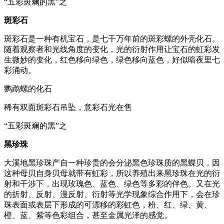
“五彩斑斓的黑”之
斑
彩
石
斑彩石是一种有机宝石，是七千万年前的斑彩螺的外壳化石。
随着观察者和光线角度的变化，光的衍射作用让宝石的虹彩发
生微妙的变化，红色移向绿色，绿色移向蓝色，好似暗夜里七
彩涌动。
鹦鹉螺的化石
稀有双面斑彩石吊坠，意彩石光在售
“五彩斑斓的黑”之
黑
珍
珠
大溪地黑珍珠产自一种珍贵的会分泌黑色珍珠质的黑蝶贝，因
这种母贝自身贝母就带有虹彩，所以养殖出来黑珍珠在光的衍
射和干涉下，出现玫瑰色、蓝色、绿色等多彩的伴色。又在光
的折射、反射、漫反射、衍射等光学现象综合作用下，会在珍
珠表面或表层下形成的可漂移的彩虹色，粉、红、绿、黄、
橙、蓝、紫等色彩组合，甚至金属光泽的感觉。