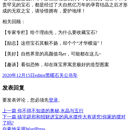
贵罕见的宝石，都是经过了大自然亿万年的孕育结晶之后才形
成的无双之宝，请珍惜拥有，爱护地球！
相关回顾：
【专家专栏】给个理由先，为什么要收藏宝石?
【励志】这些宝石其貌不扬，却个个“才华横溢”！
【美好】自然界里的高颜值鸟er，可能都在这儿~
【趣谈】看似恐怖，却在珠宝界寓意极好的造型图案
发
作
分
2020年12月15日
editor
黑曜石关公吊坠
布
者
类
发表回复
于
要发表评论，您必须先
登录
。
上
上一篇
你不得不知道的奥秘,水晶与五行
文
篇
下
下一篇
镇宅辟邪和招财进宝的风水摆件大有讲究!你家的摆对
章
文
篇
了吗?
章：
文
自豪地采用WordPress