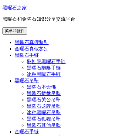
跳
黑曜石之家
至
黑曜石和金曜石知识分享交流平台
内
容
菜单和挂件
黑曜石真假鉴别
金曜石真假鉴别
黑曜石手链
彩虹眼黑曜石手链
黑曜石貔貅手链
冰种黑曜石手链
黑曜石吊坠
黑曜石本命佛
黑曜石貔貅吊坠
黑曜石关公吊坠
黑曜石龙牌吊坠
冰种黑曜石吊坠
黑曜石狐狸吊坠
黑曜石其他吊坠
金曜石手链