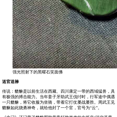
强光照射下的黑曜石笑面佛
送官送禄
传说：貔貅是以前生活在西藏、四川康定一带的西域猛兽，具
有极强的搏击能力。当年姜子牙助武王伐纣时，行军途中偶遇
一只貔貅，将它收服为坐骑，带着它打仗屡战屡胜。周武王见
貔貅如此骁勇神奇，就给他封了一个官，官号为“云”。