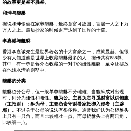
的故事更是举不胜举。
和珅与貔貅
据说和珅偷偷在家养貔貅，最终竟富可敌国，官居一人之下万
万人之上。最后抄家的时候财产达到了国库的十倍。
李嘉诚与貔貅
香港李嘉诚先生是世界著名的十大富豪之一，成就显赫。但很
少有人知道他是世界上收藏貔貅最多的人，据传共有888尊。
其中，有一尊是蒋介石收藏的一对中的雄性貔貅，至今还摆放
在他浅水湾的别墅中。
貔貅的分类
貔貅也分公母，但一般单尊貔貅不分雌雄。当貔貅成对出现
时，则分为雄性和雌性。
貔为公。主要负责寻觅财富以供饱腹
（主招财）；貅为母，主要负责守财看家抵御入侵者（主辟
邪）。
不过关于公母的说法有很多种。通常我们认为公貔貅头
上只有一只角，而且比较粗壮一点。而母貔貅头上有两只角，
比较细一点。