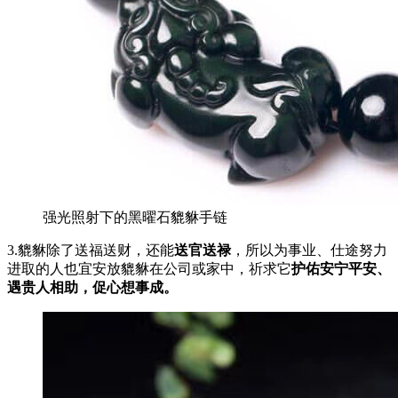
强光照射下的黑曜石貔貅手链
3.貔貅除了送福送财，还能
送官送禄
，所以为事业、仕途努力
进取的人也宜安放貔貅在公司或家中，祈求它
护佑安宁平安、
遇贵人相助，促心想事成。