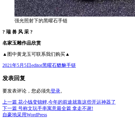
强光照射下的黑曜石手链
? 瑞 兽 风 采 ?
名家玉雕作品欣赏
▲图中黄龙玉可联系我们购买▲
发
作
分
2021年5月5日
editor
黑曜石貔貅手链
布
者
类
发表回复
于
要发表评论，您必须先
登录
。
上
上一篇
花小钱变锦鲤,今年的前途就靠这些开运神器了
文
篇
下
下一篇
号称文玩手串寓意最全篇 拿走不谢!
章
文
篇
自豪地采用WordPress
章：
文
导
章：
航