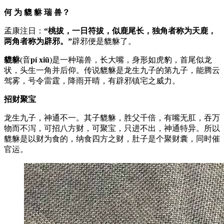
何 为 貔 貅 瑞 兽？
孟康注日：
“桃拔，一日符拔，似鹿尾长，独角者称为天鹿，
两角者称为辟邪。”
辟邪便是貔貅了。
貔貅
(音
pí xiū
)是一种瑞兽，长大嘴，身形如虎豹，首尾似龙
状，头生一角并后仰。传说貔貅是龙生九子的第九子，能腾云
驾雾，号令雷霆，降雨开晴，有辟邪镇宅之威力。
招财聚宝
龙生九子，神通不一。其子貔貅，胜父千倍，有嘴无肛，吞万
物而不泻，可招八方财，可聚宝，只进不出，神通特异。所以
貔貅是以财为食的，纳食四方之财，肚子是个聚财囊，同时催
官运。