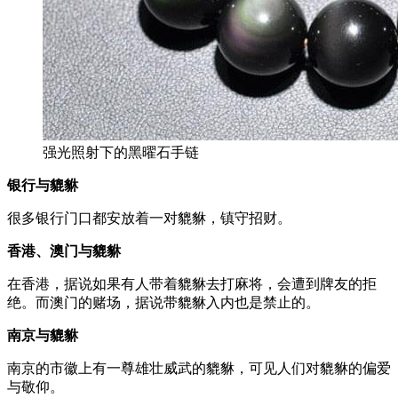
强光照射下的黑曜石手链
银行与貔貅
很多银行门口都安放着一对貔貅，镇守招财。
香港、澳门与貔貅
在香港，据说如果有人带着貔貅去打麻将，会遭到牌友的拒
绝。而澳门的赌场，据说带貔貅入内也是禁止的。
南京与貔貅
南京的市徽上有一尊雄壮威武的貔貅，可见人们对貔貅的偏爱
与敬仰。