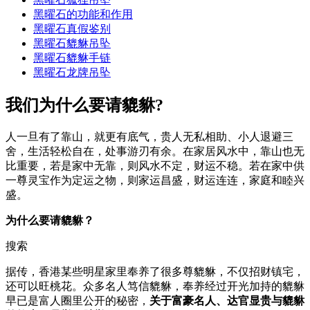
黑曜石的功能和作用
黑曜石真假鉴别
黑曜石貔貅吊坠
黑曜石貔貅手链
黑曜石龙牌吊坠
我们为什么要请貔貅?
人一旦有了靠山，就更有底气，贵人无私相助、小人退避三
舍，生活轻松自在，处事游刃有余。在家居风水中，靠山也无
比重要，若是家中无靠，则风水不定，财运不稳。若在家中供
一尊灵宝作为定运之物，则家运昌盛，财运连连，家庭和睦兴
盛。
为什么要请貔貅？
搜索
据传，香港某些明星家里奉养了很多尊貔貅，不仅招财镇宅，
还可以旺桃花。众多名人笃信貔貅，奉养经过开光加持的貔貅
早已是富人圈里公开的秘密，
关于富豪名人、达官显贵与貔貅