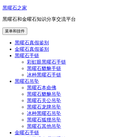
跳
黑曜石之家
至
黑曜石和金曜石知识分享交流平台
内
容
菜单和挂件
黑曜石真假鉴别
金曜石真假鉴别
黑曜石手链
彩虹眼黑曜石手链
黑曜石貔貅手链
冰种黑曜石手链
黑曜石吊坠
黑曜石本命佛
黑曜石貔貅吊坠
黑曜石关公吊坠
黑曜石龙牌吊坠
冰种黑曜石吊坠
黑曜石狐狸吊坠
黑曜石其他吊坠
金曜石手链