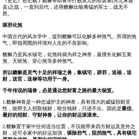
《史记》还记载了貔貅帮助黄帝打败蚩尤的在坂泉(河北涿鹿
县)之战，一直到后代，还用貔貅比喻勇猛的军士，战无不
胜。
驱邪化煞
中国古代的风水学中，提到貔貅可以化解多种煞气。所谓的煞
气，即指周围的环境对人生的不良影响。
貔貅乃是风水镇宅，化煞转祸为祥之神兽，最擅长化解五黄
煞、天斩煞、穿心煞等多种煞气。
所以貔貅是灵气十足的祥瑞之兽，集镇宅，辟邪，送福，送
财，送官，送禄等功用于一身。
千年传说的瑞兽，必是通达您财富之路的最大秘笈。
1.貔貅神兽是一种忠诚护主的神兽，具有强大的威猛招财灵
性，能帮主人招取钱财，咬住钱财，只进不出。因此是
最佳、
最好的招财、守财神兽，让你的财运滚滚来。
2.貔貅置于家中任何适当位置，不仅能带来四方财运及意外之
财，还可令家中的好运加强，
驱除邪气，阻挡煞气，具有镇宅