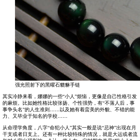
强光照射下的黑曜石貔貅手链
其实冷静来看，娜娜的一些“小人”烦恼，更像是自己性格引发
的麻烦。比如她性格比较张扬、个性强势，有“不落人后，事
事争头名”的人生准则……以及她有着蛮美的外貌、不错的能
力、又毕业于知名的学校……
从命理学角度，八字“命犯小人”其实一般是说“忌神”出现在月
干支或者日支上。还有一种比较特殊的情况，就是大运或者流