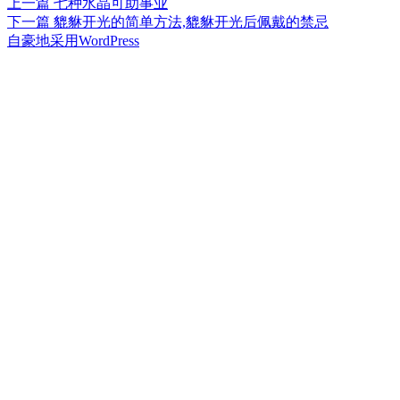
上
上一篇
七种水晶可助事业
文
篇
下
下一篇
貔貅开光的简单方法,貔貅开光后佩戴的禁忌
章
文
篇
自豪地采用WordPress
章：
文
导
章：
航