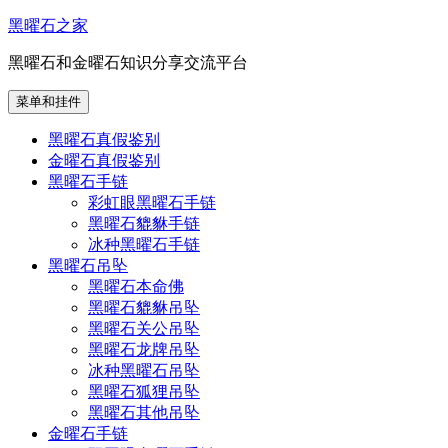
跳
黑曜石之家
至
黑曜石和金曜石知识分享交流平台
内
容
菜单和挂件
黑曜石真假鉴别
金曜石真假鉴别
黑曜石手链
彩虹眼黑曜石手链
黑曜石貔貅手链
冰种黑曜石手链
黑曜石吊坠
黑曜石本命佛
黑曜石貔貅吊坠
黑曜石关公吊坠
黑曜石龙牌吊坠
冰种黑曜石吊坠
黑曜石狐狸吊坠
黑曜石其他吊坠
金曜石手链