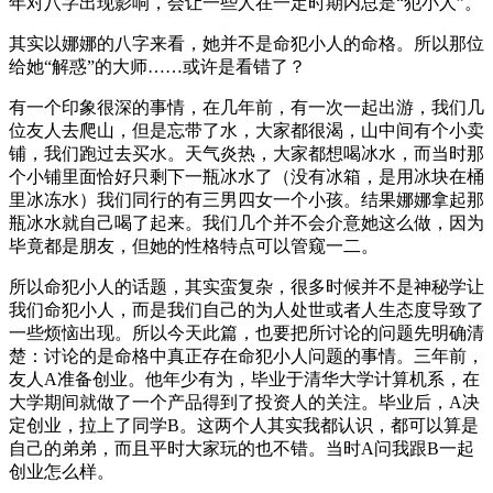
年对八字出现影响，会让一些人在一定时期内总是“犯小人”。
其实以娜娜的八字来看，她并不是命犯小人的命格。所以那位
给她“解惑”的大师……或许是看错了？
有一个印象很深的事情，在几年前，有一次一起出游，我们几
位友人去爬山，但是忘带了水，大家都很渴，山中间有个小卖
铺，我们跑过去买水。天气炎热，大家都想喝冰水，而当时那
个小铺里面恰好只剩下一瓶冰水了（没有冰箱，是用冰块在桶
里冰冻水）我们同行的有三男四女一个小孩。结果娜娜拿起那
瓶冰水就自己喝了起来。我们几个并不会介意她这么做，因为
毕竟都是朋友，但她的性格特点可以管窥一二。
所以命犯小人的话题，其实蛮复杂，很多时候并不是神秘学让
我们命犯小人，而是我们自己的为人处世或者人生态度导致了
一些烦恼出现。所以今天此篇，也要把所讨论的问题先明确清
楚：讨论的是命格中真正存在命犯小人问题的事情。三年前，
友人A准备创业。他年少有为，毕业于清华大学计算机系，在
大学期间就做了一个产品得到了投资人的关注。毕业后，A决
定创业，拉上了同学B。这两个人其实我都认识，都可以算是
自己的弟弟，而且平时大家玩的也不错。当时A问我跟B一起
创业怎么样。