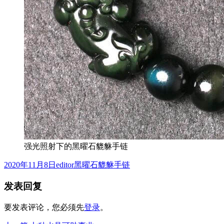
强光照射下的黑曜石貔貅手链
发
作
分
2020年11月8日
editor
黑曜石貔貅手链
布
者
类
发表回复
于
要发表评论，您必须先
登录
。