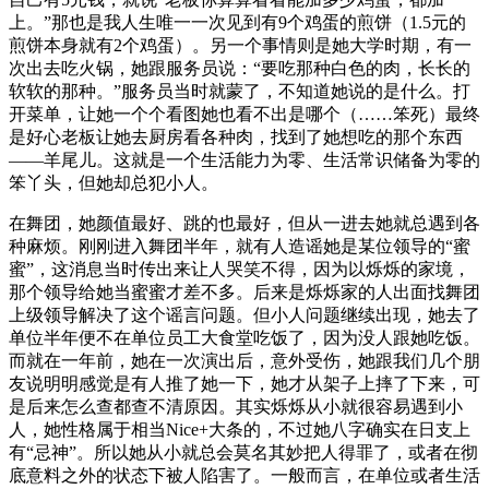
上。”那也是我人生唯一一次见到有9个鸡蛋的煎饼（1.5元的
煎饼本身就有2个鸡蛋）。另一个事情则是她大学时期，有一
次出去吃火锅，她跟服务员说：“要吃那种白色的肉，长长的
软软的那种。”服务员当时就蒙了，不知道她说的是什么。打
开菜单，让她一个个看图她也看不出是哪个（……笨死）最终
是好心老板让她去厨房看各种肉，找到了她想吃的那个东西
——羊尾儿。这就是一个生活能力为零、生活常识储备为零的
笨丫头，但她却总犯小人。
在舞团，她颜值最好、跳的也最好，但从一进去她就总遇到各
种麻烦。刚刚进入舞团半年，就有人造谣她是某位领导的“蜜
蜜”，这消息当时传出来让人哭笑不得，因为以烁烁的家境，
那个领导给她当蜜蜜才差不多。后来是烁烁家的人出面找舞团
上级领导解决了这个谣言问题。但小人问题继续出现，她去了
单位半年便不在单位员工大食堂吃饭了，因为没人跟她吃饭。
而就在一年前，她在一次演出后，意外受伤，她跟我们几个朋
友说明明感觉是有人推了她一下，她才从架子上摔了下来，可
是后来怎么查都查不清原因。其实烁烁从小就很容易遇到小
人，她性格属于相当Nice+大条的，不过她八字确实在日支上
有“忌神”。所以她从小就总会莫名其妙把人得罪了，或者在彻
底意料之外的状态下被人陷害了。一般而言，在单位或者生活