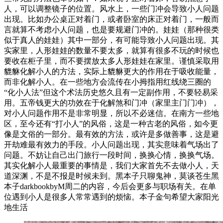
人，可以调整镜子的位置。风水上，一些门冲会导致小人问题
出现。比如办公桌正对着门，或者卧室的床正对着门，一般而
言就算不考虑小人问题，也是要规避门冲的。娃娃（那种很类
似于真人的娃娃）其中一部分，有可能导致小人问题出现。其
实家里，人形娃娃的数量不要太多，就算有很多不玩的时候也
要收在柜子里，而不要摆放太多人形娃娃在家里。谨慎采取用
貔貅化解小人的方法，实际上貔貅更大的作用在于吸收能量，
而非化解小人。在一些地方会流传在小拇指用红线绕三圈的
“化小人法”但这个术法历史悠久且有一定副作用，不要轻易采
用。五帝钱更大的功效在于化解煞和门冲（家里主门门冲），
对小人问题作用不是非常明显，所以不必迷信。在南方一些地
区，至今还有“打小人”的风俗，这是一种古老的风俗，如今更
像是文俗的一部分。最有效的方法，或许是多做善事，这是避
开劫难最有效力的手段。小人问题出现，其实意味着气场出了
问题。不妨让自己出门旅行一段时间，换换心情，换换气场。
其实化解小人最重要的事情是，我们大家首先不去做小人，天
道深渊，不是不报是时候未到。黑本子只聊鬼神，莫谈苍生黑
本子darkbookbyM周二的内容，今后会更多与职场有关。在单
位遇到小人是很多人常常遇到的烦恼。本子金句希望大家阳光
地生活