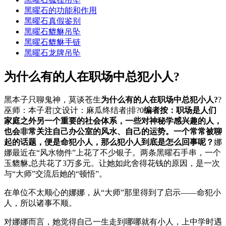
黑曜石的功能和作用
黑曜石真假鉴别
黑曜石貔貅吊坠
黑曜石貔貅手链
黑曜石龙牌吊坠
为什么有的人在职场中总犯小人?
黑本子只聊鬼神，莫谈苍生
为什么有的人在职场中总犯小人?
?
巫师：本子君|文设计：麻瓜终结者|排?0
编者按：职场是人们
家庭之外另一个重要的社会体系，一些对神秘学感兴趣的人，
也会非常关注自己办公室的风水、自己的运势。一个常常被聊
起的话题，便是命犯小人，那么犯小人到底是怎么回事呢？
娜
娜最近在“风水物件”上花了不少银子。两条黑曜石手串，一个
玉貔貅,总共花了3万多元。让她如此舍得花钱的原因，是一次
与“大师”交流后她的“顿悟”。
在单位不太顺心的娜娜，从“大师”那里得到了启示——命犯小
人，所以诸事不顺。
对娜娜而言，她觉得自己一生走到哪哪就有小人，上中学时遇