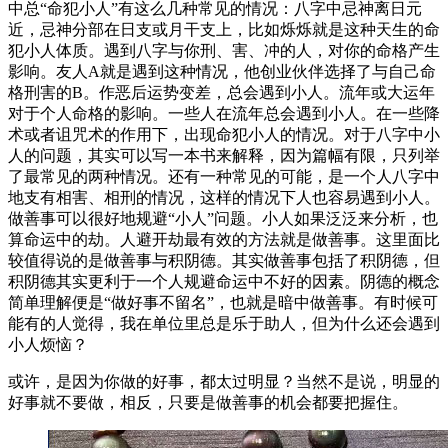
中总“命犯小人”有这么几种常见的情况：八字中忌神离日元
近，忌神分部在日支或月干支上，比如烁烁就是这种天生的命
犯小人体质。遇到八字与你刑、害、冲的人，对你的命格产生
影响。友人A就是遇到这种情况，他创业伙伴选择了与自己命
格刑害的B。作恶后运势变差，总会遇到小人。流年或大运年
对于个人命格的影响。一些人在流年总会遇到小人。在一些降
术或者诅咒术的作用下，出现命犯小人的情况。对于八字中小
人的问题，其实可以写一本书来解释，因为篇幅有限，只列举
了最常见的两种情况。还有一种常见的可能，是一个人八字中
地支有相害、相刑的情况，这样的情况下人也容易遇到小人。
做善事可以很好地规避“小人”问题。小人如果泛泛来分析，也
算命运中的劫。人避开劫最有效的方法就是做善事。这里面比
较值得说的是做善事与积阴德。其实做善事包括了积阴德，但
积阴德其实更利于一个人规避命运中不好的因素。阴德的概念
简单理解便是“做好事不留名”，也就是暗中做善事。有时候可
能有的人觉得，我在单位里总是乐于助人，但为什么还会遇到
小人烦恼？
或许，是因为你做的好事，都太过明显？当然不是说，明显的
好事就不要做，相反，只要是做善事的机会都要把握住。