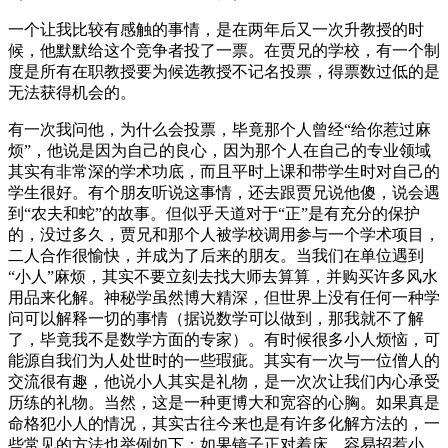
一个让我比较有感触的事情，是在两年后又一次升教授的时
候，他默默给这个竞争者投了一票。在贾兄的学校，有一个制
度是所有在职教授要为候选教授不记名投票，得票数过低的是
无法获得机会的。
有一次我问他，为什么会投票，毕竟那个人曾经“给你惹过麻
烦”，他说是因为自己的良心，因为那个人在自己的专业领域
其实有非常深的学术功底，而且平时上课和带学生时对自己的
学生很好。有个朋友听说这事情，还去跟贾兄说他傻，说会遇
到“农夫和蛇”的故事。但似乎天道对于“正”是有充分的保护
的，没过多久，贾兄和那个人被学校调用参与一个学术项目，
二人合作很愉快，并成为了后来的朋友。当我们在单位遇到
“小人”麻烦，其实不要立刻去找大师去算算，并购买许多风水
用品来化解。神秘学虽然博大精深，但世界上没有任何一种学
问可以解释一切的事情（据说数学可以做到，那我就不了解
了，毕竟我不是数学方面的专家）。有时候很多小人烦恼，可
能源自我们为人处世时的一些瑕疵。其实有一次与一位僧人的
交流很有趣，他说小人其实是礼物，是一次次让我们内心承受
历练的礼物。当然，这是一种更博大和宽容的心胸。如果真是
命格犯小人的情况，其实古往今来也是有许多化解方法的，一
些常见的方法也举例如下：如果镜子正对着床，容易招惹小