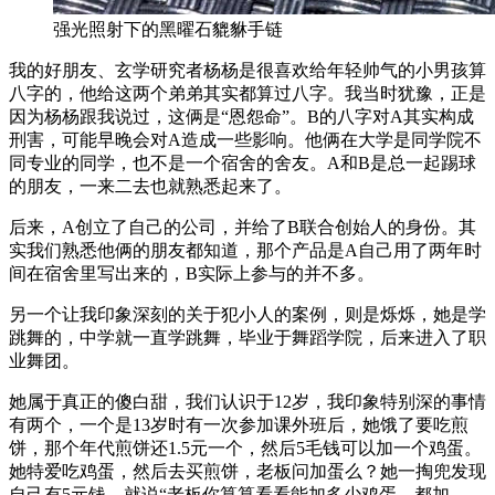
强光照射下的黑曜石貔貅手链
我的好朋友、玄学研究者杨杨是很喜欢给年轻帅气的小男孩算
八字的，他给这两个弟弟其实都算过八字。我当时犹豫，正是
因为杨杨跟我说过，这俩是“恩怨命”。B的八字对A其实构成
刑害，可能早晚会对A造成一些影响。他俩在大学是同学院不
同专业的同学，也不是一个宿舍的舍友。A和B是总一起踢球
的朋友，一来二去也就熟悉起来了。
后来，A创立了自己的公司，并给了B联合创始人的身份。其
实我们熟悉他俩的朋友都知道，那个产品是A自己用了两年时
间在宿舍里写出来的，B实际上参与的并不多。
另一个让我印象深刻的关于犯小人的案例，则是烁烁，她是学
跳舞的，中学就一直学跳舞，毕业于舞蹈学院，后来进入了职
业舞团。
她属于真正的傻白甜，我们认识于12岁，我印象特别深的事情
有两个，一个是13岁时有一次参加课外班后，她饿了要吃煎
饼，那个年代煎饼还1.5元一个，然后5毛钱可以加一个鸡蛋。
她特爱吃鸡蛋，然后去买煎饼，老板问加蛋么？她一掏兜发现
自己有5元钱，就说“老板你算算看看能加多少鸡蛋，都加