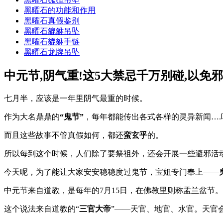
黑曜石的功能和作用
黑曜石真假鉴别
黑曜石貔貅吊坠
黑曜石貔貅手链
黑曜石龙牌吊坠
中元节,阴气重!这5大禁忌千万别碰,以免
七月半，应该是一年里阴气最重的时候。
作为大名鼎鼎的
“鬼节”
，每年都能传出各式各样的灵异新闻….
而且这些故事不管真假如何，都还
蛮玄乎
的。
所以每到这个时候，人们除了要祭祖外，还会开展一些避邪活
今天呢，为了能让大家安安稳稳度过鬼节，宝姐专门奉上——
中元节来自道教，是每年的7月15日，在佛教里则称盂兰盆节
这个说法来自道教的“
三官大帝
”——天官、地官、水官。天官