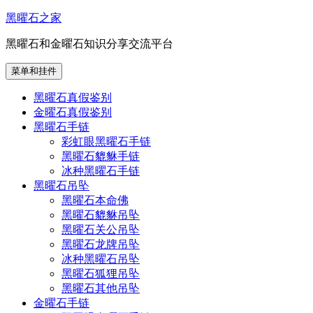
跳
黑曜石之家
至
黑曜石和金曜石知识分享交流平台
内
容
菜单和挂件
黑曜石真假鉴别
金曜石真假鉴别
黑曜石手链
彩虹眼黑曜石手链
黑曜石貔貅手链
冰种黑曜石手链
黑曜石吊坠
黑曜石本命佛
黑曜石貔貅吊坠
黑曜石关公吊坠
黑曜石龙牌吊坠
冰种黑曜石吊坠
黑曜石狐狸吊坠
黑曜石其他吊坠
金曜石手链