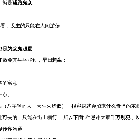
，就是
诸路鬼众
。
看看，没主的只能在人间游荡：
也是
为众鬼超度
。
能赦免其生平罪过，
早日超生
：
！
德的寓意。
一点。
的话（八字轻的人，天生火焰低），很容易就会招来什么奇怪的东
可去的，只能在街上横行….所以下面5种忌讳大家
千万别犯
，
界传递沟通：