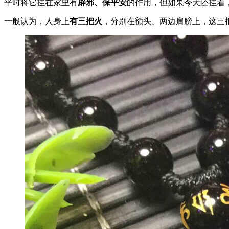
平时将它挂在家里有
辟邪、保平安
的作用，但如果今天还挂着
一般认为，人身上
有三把火
，分别在额头、两边肩膀上，这三