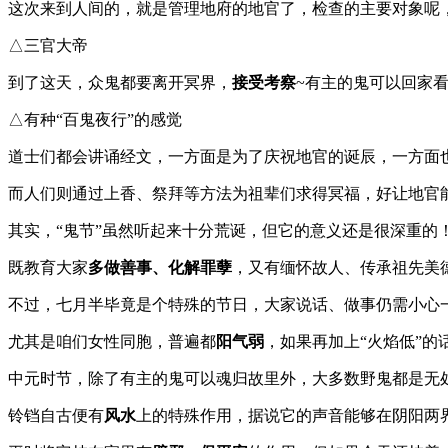
这次来到人间的，就是管理地府的地官了，检查的主要对象呢
△三官大帝
到了这天，众鬼都要离开冥界，
接受考察
~有主的鬼可以回家
△有种“百鬼夜行”的感觉
道士们都会讲诵经文，一方面是为了庆祝地官的诞辰，一方面
而人们则通过上香、祭拜等方法为祖辈们求得冥福，好让地官
其实，“鬼节”虽然听起来十分荒诞，但它的意义还是很深重的
既教育大家
多做善事、化解罪孽
，又有缅怀故人、传承祖先美
不过，七月半毕竟是个特殊的节日，大家说话、做事仍需小心
尤其是咱们女性同胞，普遍都
阳气弱
，如果再加上“火焰低”
中元时节，除了有主的鬼可以魂归故里外，大多数野鬼都是无处
铃铛自古便有
风水
上的特殊作用，据说它的声音能够在阴阳两