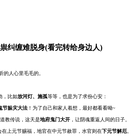
邪祟纠缠难脱身(看完转给身边人)
听的人心里毛毛的。
动，比如
放河灯、施孤
等等，也是为了求份心安：
鬼节躲灾大法
！为了自己和家人着想，最好都看看呦~
。道教传说，这天是
地府鬼门大开
，让阴魂重返人间的日子。
会在上元节赐福，地官在中元节赦罪，水官则在
下元节解厄
。