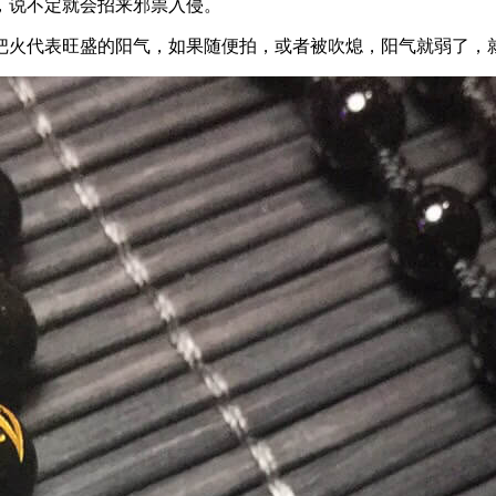
，说不定就会招来邪祟入侵。
把火代表旺盛的阳气，如果随便拍，或者被吹熄，阳气就弱了，