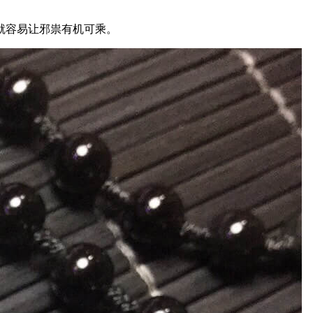
就容易让邪祟有机可乘。