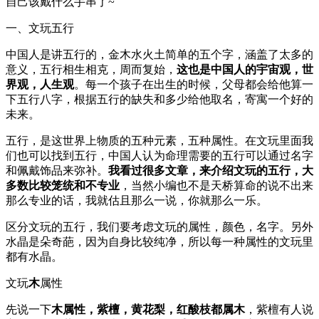
自己该戴什么手串了~
一、文玩五行
中国人是讲五行的，金木水火土简单的五个字，涵盖了太多的
意义，五行相生相克，周而复始，
这也是中国人的宇宙观，世
界观，人生观
。每一个孩子在出生的时候，父母都会给他算一
下五行八字，根据五行的缺失和多少给他取名，寄寓一个好的
未来。
五行，是这世界上物质的五种元素，五种属性。在文玩里面我
们也可以找到五行，中国人认为命理需要的五行可以通过名字
和佩戴饰品来弥补。
我看过很多文章，来介绍文玩的五行，大
多数比较笼统和不专业
，当然小编也不是天桥算命的说不出来
那么专业的话，我就估且那么一说，你就那么一乐。
区分文玩的五行，我们要考虑文玩的属性，颜色，名字。另外
水晶是朵奇葩，因为自身比较纯净，所以每一种属性的文玩里
都有水晶。
文玩
木
属性
先说一下
木属性，紫檀，黄花梨，红酸枝都属木
，紫檀有人说