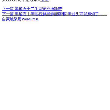
上
上一篇
黑曜石十二生肖守护神项链
文
篇
下
下一篇
黑曜石丨黑曜石越黑越能辟邪?黑过头可就麻烦了……
章
文
篇
自豪地采用WordPress
章：
文
导
章：
航