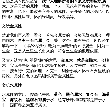
它还是属木比较适合，
我个人理解所有的木质文玩都应该属
木。
这是天然的属性，就像一个人，无论有再多的名头，再多
的财富，也不可能改变它是人的属性。另外绿色的水晶也可以
归到木属性里来。比如绿幽灵，绿发晶等。
文玩
金
属性
然后我们再来看一看金，首先金属类的，金银无疑都属金，理
由同木，
再有玉石也属于金
，关于这个可能有争议，所以还要
解释一下，《 易经-说卦》乾为玉,而乾卦的五行属金，因为土
生金，玉是从土里生长出来的，符合土生金的数理依据。
又古人认为“克”即是“胜”的意思，
金克木，就是金胜木
。金胜
木，实际是告诉我们金比木头要坚硬。反过来讲，如果玉属
土，按五行生克的原理，木克土，则会形成木比玉石要坚硬的
谬论。另外白色水晶玛瑙都属于金属性里。
文玩
水
属性
水属性的文玩，按颜色来说，
蓝色，黑色属水，青金石，海蓝
宝，海纹石，黑曜石都属于水
，还有珍珠和砗磲都是产于水
中，固而称之为五行属水。