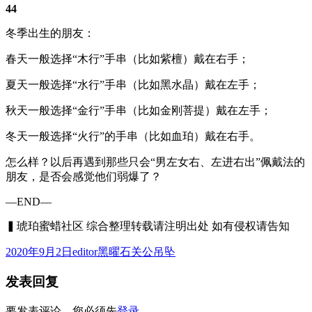
44
冬季出生的朋友：
春天一般选择“木行”手串（比如紫檀）戴在右手；
夏天一般选择“水行”手串（比如黑水晶）戴在左手；
秋天一般选择“金行”手串（比如金刚菩提）戴在左手；
冬天一般选择“火行”的手串（比如血珀）戴在右手。
怎么样？以后再遇到那些只会“男左女右、左进右出”佩戴法的
朋友，是否会感觉他们弱爆了？
—END—
▍琥珀蜜蜡社区 综合整理转载请注明出处 如有侵权请告知
发
作
分
2020年9月2日
editor
黑曜石关公吊坠
布
者
类
发表回复
于
要发表评论，您必须先
登录
。