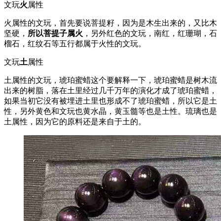
文玩
火
属性
火属性的文玩，首先要说菩提籽，因为是木生出来的，又比木
坚硬，
所以菩提子属火
，另外红色的文玩，南红，红珊瑚，石
榴石，红纹石等五行都属于火性的文玩。
文玩
土
属性
土属性的文玩，琥珀蜜蜡这个要解释一下，琥珀蜜蜡是树木流
出来的树脂，落在土里经过几千万年的演化才成了琥珀蜜蜡，
如果当初它没有被埋进土里也形成不了琥珀蜜蜡，所以它是土
性，另外黄色和文玩也黄水晶，黄玉髓等也是土性。琉璃也是
土属性，因为它的原料还是来自于土的。