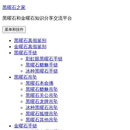
跳
黑曜石之家
至
黑曜石和金曜石知识分享交流平台
内
容
菜单和挂件
黑曜石真假鉴别
金曜石真假鉴别
黑曜石手链
彩虹眼黑曜石手链
黑曜石貔貅手链
冰种黑曜石手链
黑曜石吊坠
黑曜石本命佛
黑曜石貔貅吊坠
黑曜石关公吊坠
黑曜石龙牌吊坠
冰种黑曜石吊坠
黑曜石狐狸吊坠
黑曜石其他吊坠
金曜石手链