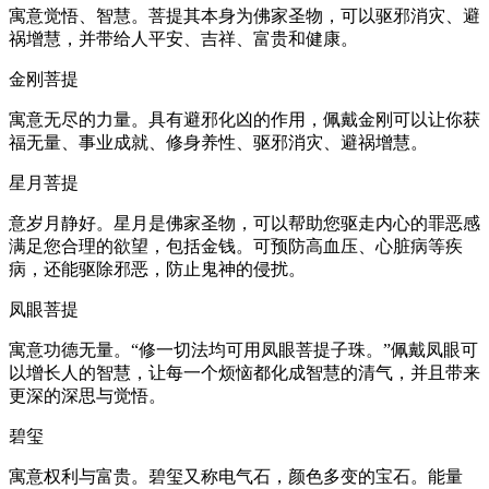
寓意觉悟、智慧。菩提其本身为佛家圣物，可以驱邪消灾、避
祸增慧，并带给人平安、吉祥、富贵和健康。
金刚菩提
寓意无尽的力量。具有避邪化凶的作用，佩戴金刚可以让你获
福无量、事业成就、修身养性、驱邪消灾、避祸增慧。
星月菩提
意岁月静好。星月是佛家圣物，可以帮助您驱走内心的罪恶感
满足您合理的欲望，包括金钱。可预防高血压、心脏病等疾
病，还能驱除邪恶，防止鬼神的侵扰。
凤眼菩提
寓意功德无量。“修一切法均可用凤眼菩提子珠。”佩戴凤眼可
以增长人的智慧，让每一个烦恼都化成智慧的清气，并且带来
更深的深思与觉悟。
碧玺
寓意权利与富贵。碧玺又称电气石，颜色多变的宝石。能量