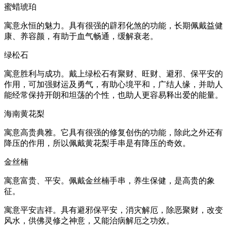
蜜蜡琥珀
寓意永恒的魅力。具有很强的辟邪化煞的功能，长期佩戴益健
康、养容颜，有助于血气畅通，缓解衰老。
绿松石
寓意胜利与成功。戴上绿松石有聚财、旺财、避邪、保平安的
作用，可加强财运及勇气，有助心境平和，广结人缘，并助人
能经常保持开朗和坦荡的个性，也助人更容易释出爱的能量。
海南黄花梨
寓意高贵典雅。它具有很强的修复创伤的功能，除此之外还有
降压的作用，所以佩戴黄花梨手串是有降压的奇效。
金丝楠
寓意富贵、平安。佩戴金丝楠手串，养生保健，是高贵的象
征。
寓意平安吉祥。具有避邪保平安，消灾解厄，除恶聚财，改变
风水，供佛灵修之神意，又能治病解厄之功效。