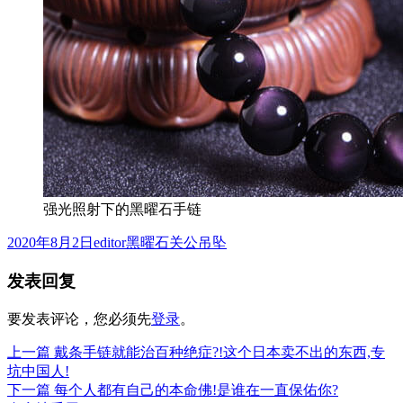
强光照射下的黑曜石手链
发
作
分
2020年8月2日
editor
黑曜石关公吊坠
布
者
类
发表回复
于
要发表评论，您必须先
登录
。
上
上一篇
戴条手链就能治百种绝症?!这个日本卖不出的东西,专
文
篇
坑中国人!
章
文
下
下一篇
每个人都有自己的本命佛!是谁在一直保佑你?