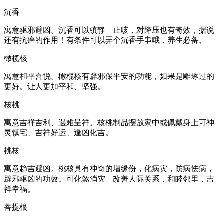
沉香
寓意驱邪避凶。沉香可以镇静，止咳，对降压也有奇效，据说
还有抗癌的作用！有条件可以弄个沉香手串哦，养生必备。
橄榄核
寓意和平喜悦。橄榄核有辟邪保平安的功能，如果是雕琢过的
更好。让人更加平和、坚强。
核桃
寓意吉祥吉利、遇难呈祥。核桃制品摆放家中或佩戴身上可神
灵镇宅、吉祥好运、逢凶化吉。
桃核
寓意趋吉避凶。桃核具有神奇的增缘份，化病灾，防病怯病，
辟邪驱凶的功效。可化煞消灾，改善人际关系，和睦邻里，吉
祥幸福。
菩提根