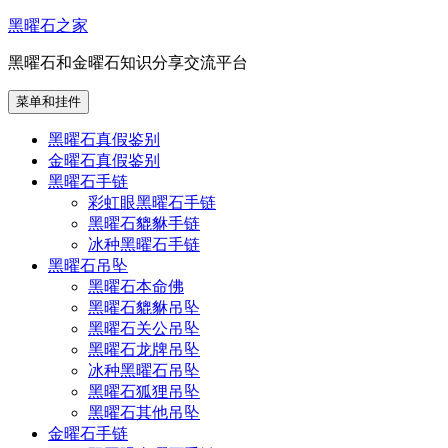
跳
黑曜石之家
至
黑曜石和金曜石知识分享交流平台
内
容
菜单和挂件
黑曜石真假鉴别
金曜石真假鉴别
黑曜石手链
彩虹眼黑曜石手链
黑曜石貔貅手链
冰种黑曜石手链
黑曜石吊坠
黑曜石本命佛
黑曜石貔貅吊坠
黑曜石关公吊坠
黑曜石龙牌吊坠
冰种黑曜石吊坠
黑曜石狐狸吊坠
黑曜石其他吊坠
金曜石手链