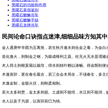
黑曜石的功能和作用
黑曜石真假鉴别
黑曜石貔貅吊坠
黑曜石貔貅手链
黑曜石龙牌吊坠
民间论命口诀指点迷津,细细品味方知其中
金人遇庚申辛酉为五离煞，若生秋月逢水则化金之毒，为金白
造化逢火，则制金之钢，为煅成锋利之器。柱无火无水是谓顽
木人得土则根荄藉以栽培，得水则枝叶赖以涤畅。得金斲削便
木逢寅卯，更在春生最吉，若三合会木局全，不须春生，多主
木逢金制，金煅火伏，则刚柔相制。
若火太多则焚，金太多则损。土虚则不能培，水泛则不能润，
水人以亥子为源，以寅卯辰巳为纳。