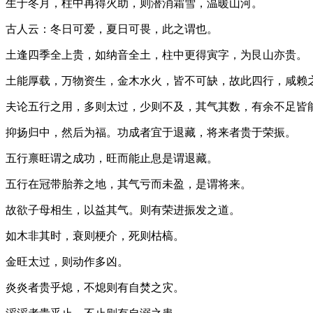
生于冬月，柱中再得火助，则潜消霜雪，温暖山河。
古人云：冬日可爱，夏日可畏，此之谓也。
土逢四季全上贵，如纳音全土，柱中更得寅字，为艮山亦贵。
土能厚载，万物资生，金木水火，皆不可缺，故此四行，咸赖
夫论五行之用，多则太过，少则不及，其气其数，有余不足皆
抑扬归中，然后为福。功成者宜于退藏，将来者贵于荣振。
五行禀旺谓之成功，旺而能止息是谓退藏。
五行在冠带胎养之地，其气亏而未盈，是谓将来。
故欲子母相生，以益其气。则有荣进振发之道。
如木非其时，衰则梗介，死则枯槁。
金旺太过，则动作多凶。
炎炎者贵乎熄，不熄则有自焚之灾。