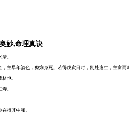
奥妙,命理真诀
水清。
金，主早年酒色，瘵痢身死。若得戊寅日时，刚处逢生，主富而
成材也。
仁寿。
妙在得其中和。