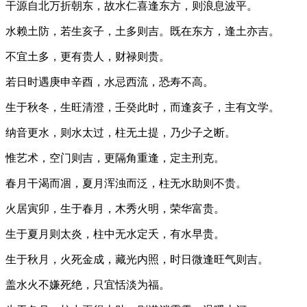
干源自北万折朝东，故水仁喜逢东方，则浪息波平。
水赖土防，若生亥子，土多则吉。既在东方，逢土亦吉。
不宜土多，更有贵人，财禄则贵。
若日时遇庚申辛酉，水忌西流，恐寿不高。
生于秋冬，生旺清澄，壬癸此时，而逢亥子，主有文学。
纳音更水，则水太过，柱无土提，乃少子之断。
惟艺术，空门则吉，更隔角重逢，定主刑克。
春月干渴而凅，夏月浑浊而泛，柱无水助则不贵。
火居寅卯，生于春月，木秀火明，荣华富贵。
生于夏月则太炎，柱中无水定夭，有水早贵。
生于秋月，火死金成，藏光内照，时日微逢旺气则吉。
盖水火不嫌死绝，只宜恬淡为福。