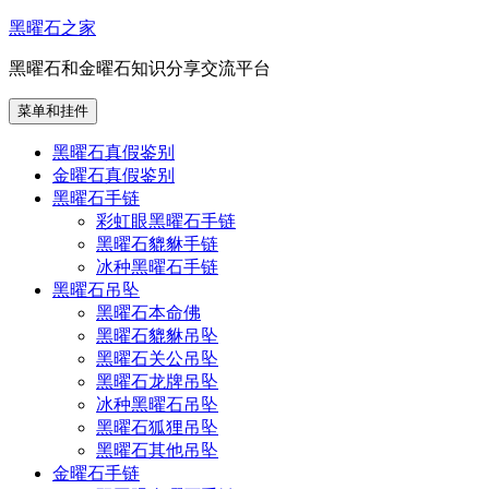
跳
黑曜石之家
至
黑曜石和金曜石知识分享交流平台
内
容
菜单和挂件
黑曜石真假鉴别
金曜石真假鉴别
黑曜石手链
彩虹眼黑曜石手链
黑曜石貔貅手链
冰种黑曜石手链
黑曜石吊坠
黑曜石本命佛
黑曜石貔貅吊坠
黑曜石关公吊坠
黑曜石龙牌吊坠
冰种黑曜石吊坠
黑曜石狐狸吊坠
黑曜石其他吊坠
金曜石手链