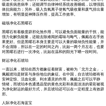
吸道疾病患病率；还能调节自律神经系统改善睡眠，以增强肌
体抗病能力；另外，吸入负氧离子使氧气吸收量和废气排出量
增加，有明显提神降压作用，提高工作效率。
磁场净化石黑曜石
黑曜石有着极度辟邪化煞作用，可以避免负面能量的干扰，能
强力化解负能量，还能去除难闻的霉味与晦气，佩戴在右手效
果更好。但是黑曜石本身主要是可以大量的吸纳负性能量，并
不会清除，所以在一定的时间之内，比如一两个月左右，也要
对黑曜石进行一次净化，比如在温和的阳光下晒一段时间。
财运净化石琥珀
一直以来，琥珀在西方都象征着财富，被称为「北方之金」，
佩戴琥珀是财富与身份地位的象征。在中国，自古琥珀都有有
安神定惊、活血化瘀、利水通灵的作用，佩戴之后可以平静
情绪，而琥珀本色通透晶莹的黄色光彩和表面淡淡的晕彩被视
为净化财运的最好方式，并且琥珀还可以在一定程度上有效辟
邪。
人际净化石海蓝宝