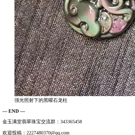
强光照射下的黑曜石龙柱
— END —
金玉满堂翡翠珠宝交流群：343365458
欢迎投稿：2227480370@qq.com