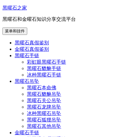
跳
黑曜石之家
至
黑曜石和金曜石知识分享交流平台
内
容
菜单和挂件
黑曜石真假鉴别
金曜石真假鉴别
黑曜石手链
彩虹眼黑曜石手链
黑曜石貔貅手链
冰种黑曜石手链
黑曜石吊坠
黑曜石本命佛
黑曜石貔貅吊坠
黑曜石关公吊坠
黑曜石龙牌吊坠
冰种黑曜石吊坠
黑曜石狐狸吊坠
黑曜石其他吊坠
金曜石手链