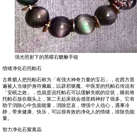
强光照射下的黑曜石貔貅手链
情绪净化石托帕石
古希腊人把托帕石称为「有强大神奇力量的宝石」，在西方普
遍被人当做护身符佩戴，以辟邪驱魔。中医里的托帕石传说有
「安眠之效」，也就是说托帕石可以缓解失眠的症状，睡前将
托帕石放在额头上，第二天起床就会感觉精神好了很多。它有
助于消除心中负面能量，消除悲哀，增强个人信心，遇事冷
静，带来健康、快乐，可以很有效的净化人的情绪，排除负能
量。
智力净化石紫黄晶