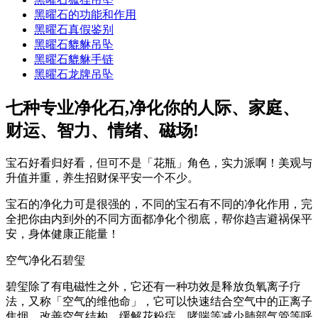
黑曜石的功能和作用
黑曜石真假鉴别
黑曜石貔貅吊坠
黑曜石貔貅手链
黑曜石龙牌吊坠
七种专业净化石,净化你的人际、家庭、
财运、智力、情绪、磁场!
宝石好看归好看，但可不是「花瓶」角色，实力派啊！美观与
升值并重，养生招财保平安一个不少。
宝石的净化力可是很强的，不同的宝石有不同的净化作用，完
全把你由内到外的不同方面都净化个彻底，帮你趋吉避祸保平
安，身体健康正能量！
空气净化石碧玺
碧玺除了有电磁性之外，它还有一种功效是释放负氧离子疗
法，又称「空气的维他命」，它可以快速结合空气中的正离子
焦烟，改善空气结构，缓解花粉症、哮喘等减少肺部气管等呼