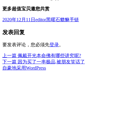
更多超值宝贝邀您共赏
发
作
分
2020年12月11日
editor
黑曜石貔貅手链
布
者
类
发表回复
于
要发表评论，您必须先
登录
。
上
上一篇
佩戴开光本命佛有哪些讲究呢?
文
篇
下
下一篇
因为买了一串极品,被朋友笑话了
章
文
篇
自豪地采用WordPress
章：
文
导
章：
航