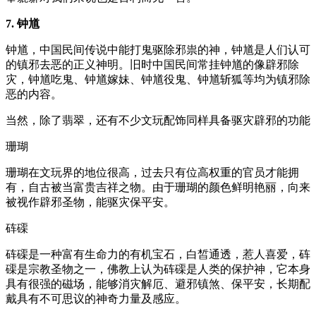
7. 钟馗
钟馗，中国民间传说中能打鬼驱除邪祟的神，钟馗是人们认可
的镇邪去恶的正义神明。旧时中国民间常挂钟馗的像辟邪除
灾，钟馗吃鬼、钟馗嫁妹、钟馗役鬼、钟馗斩狐等均为镇邪除
恶的内容。
当然，除了翡翠，还有不少文玩配饰同样具备驱灾辟邪的功能
珊瑚
珊瑚在文玩界的地位很高，过去只有位高权重的官员才能拥
有，自古被当富贵吉祥之物。由于珊瑚的颜色鲜明艳丽，向来
被视作辟邪圣物，能驱灾保平安。
砗磲
砗磲是一种富有生命力的有机宝石，白皙通透，惹人喜爱，砗
磲是宗教圣物之一，佛教上认为砗磲是人类的保护神，它本身
具有很强的磁场，能够消灾解厄、避邪镇煞、保平安，长期配
戴具有不可思议的神奇力量及感应。