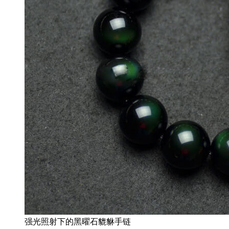
强光照射下的黑曜石貔貅手链