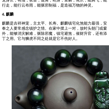
龙身长，有须，驼首，鹿角，蛇身，鱼鳞，鹰爪，能腾飞，能
行走，能行云布雨，能驱邪制福，是造福万物的神灵。
4. 麒麟
麒麟是吉祥神宠，主太平、长寿。麒麟镇宅化煞能力最强，安
奉之人要常感念镇护之情。在家中摆上一对，放时头朝门或窗
外，能够消灾解难，驱除邪魔，镇宅避煞，催财升官，还有添
丁之用。它与狮虎不同之处就是它不伤好人。