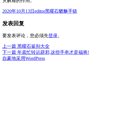
灾解难的作用。
发
作
分
2020年10月13日
editor
黑曜石貔貅手链
布
者
类
发表回复
于
要发表评论，您必须先
登录
。
上
上一篇
黑曜石鉴别大全
文
篇
下
下一篇
年底忙转运辟邪,这些手串才是福将!
章
文
篇
自豪地采用WordPress
章：
文
导
章：
航