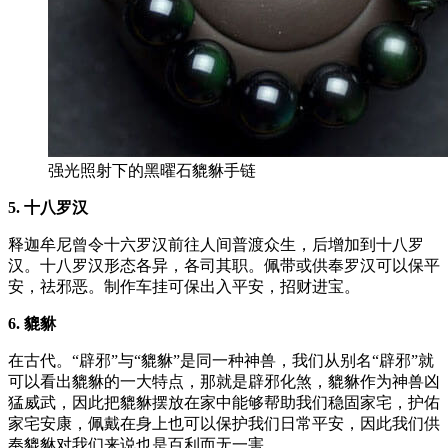
强光照射下的黑曜石貔貅手链
5. 十八罗汉
释迦牟尼曾令十六罗汉前往人间普渡众生，后增加到十八罗
汉。十八罗汉形态各异，各司其职。佩带或供奉罗汉可以保平
安，祛邪恶。制作车挂可保出入平安，招财进宝。
6. 貔貅
在古代。“辟邪”与“貔貅”是同一种神兽，我们从别名“辟邪”就
可以看出貔貅的一大特点，那就是辟邪化煞，貔貅作为神兽凶
猛威武，因此把貔貅摆放在家中能够帮助我们稳固家宅，护佑
家宅安康，佩戴在身上也可以保护我们日常平安，因此我们供
奉貔貅对我们来说也是百利而无一害。