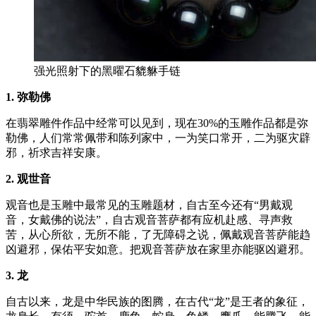
强光照射下的黑曜石貔貅手链
1. 弥勒佛
在翡翠雕件作品中经常可以见到，现在30%的玉雕作品都是弥
勒佛，人们常常佩带和陈列家中，一为笑口常开，二为驱灾辟
邪，祈求吉祥安康。
2. 观世音
观音也是玉雕中最常见的玉雕题材，自古至今还有“男戴观
音，女戴佛的说法”，自古观音菩萨都有应机赴感、寻声救
苦，从心所欲，无所不能，了无障碍之说，佩戴观音菩萨能趋
凶避邪，保佑平安如意。把观音菩萨放在家里亦能驱凶避邪。
3. 龙
自古以来，龙是中华民族的图腾，在古代“龙”是王者的象征，