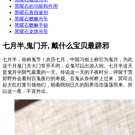
黑曜石的功能和作用
黑曜石真假鉴别
黑曜石貔貅吊坠
黑曜石貔貅手链
黑曜石龙牌吊坠
七月半,鬼门开, 戴什么宝贝最辟邪
七月半，俗称鬼节！农历七月，中国习俗上称它为鬼月，为此
这个月鬼门关大门常开不闭，众鬼可以出游人间。七月半这天
是鬼月中阴气最重的一天。传说这一天的子夜时分，停留于荒
郊野外会看到百鬼夜行的奇观。百鬼从奈何桥上过来，冥司点
起大红灯笼引领他们，朝着阔别已久的阳界浩浩荡荡而来。所
以这一夜，不宜外出。