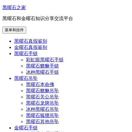
跳
黑曜石之家
至
黑曜石和金曜石知识分享交流平台
内
容
菜单和挂件
黑曜石真假鉴别
金曜石真假鉴别
黑曜石手链
彩虹眼黑曜石手链
黑曜石貔貅手链
冰种黑曜石手链
黑曜石吊坠
黑曜石本命佛
黑曜石貔貅吊坠
黑曜石关公吊坠
黑曜石龙牌吊坠
冰种黑曜石吊坠
黑曜石狐狸吊坠
黑曜石其他吊坠
金曜石手链