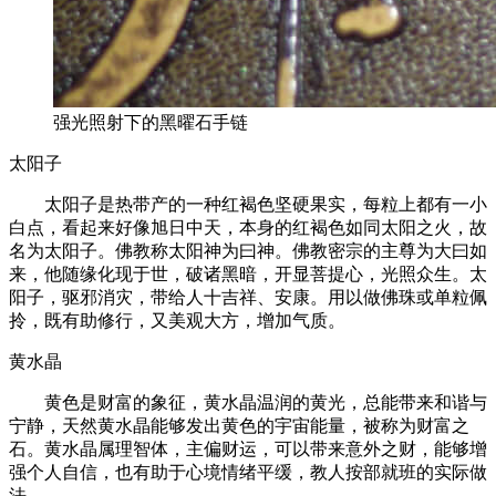
强光照射下的黑曜石手链
太阳子
太阳子是热带产的一种红褐色坚硬果实，每粒上都有一小
白点，看起来好像旭日中天，本身的红褐色如同太阳之火，故
名为太阳子。佛教称太阳神为曰神。佛教密宗的主尊为大曰如
来，他随缘化现于世，破诸黑暗，开显菩提心，光照众生。太
阳子，驱邪消灾，带给人十吉祥、安康。用以做佛珠或单粒佩
拎，既有助修行，又美观大方，增加气质。
黄水晶
黄色是财富的象征，黄水晶温润的黄光，总能带来和谐与
宁静，天然黄水晶能够发出黄色的宇宙能量，被称为财富之
石。黄水晶属理智体，主偏财运，可以带来意外之财，能够增
强个人自信，也有助于心境情绪平缓，教人按部就班的实际做
法。