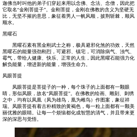
迦佛当时叫他的弟子们穿起来用以念佛、念法、念僧，因此把
它取名“金刚菩提子”。金刚菩提，金刚在佛教的含义为坚硬无
比，无坚不摧的意思，象征着男人一帆风顺，披荆斩棘，顺风
顺水。
黑曜石
黑曜石素有黑金刚武士之称，极具避邪化煞的功效，天然
黑曜石的能量强劲刚烈，可避邪、镇宅，可消除病气、浊气、
霉气，带给人健康、快乐、正常的人生，因此黑曜石能强力化
解负能量，增进新的能量，增强生命力。
凤眼菩提
凤眼菩提是菩提子的一种，每个珠子的上面都有一颗眼
睛，形似凤眼，故名“凤眼菩提”。在佛教的绘画、雕刻、刺绣
之中，均有以凤凰（凤为雄鸟，凰为雌鸟）作图案，象征祥
瑞。凤眼菩提有着古朴精致的黄褐色，每一粒上面都有一颗美
丽优雅的眼睛。让每一个烦恼都化成智慧的清气，并且带来更
深的深思与觉悟。