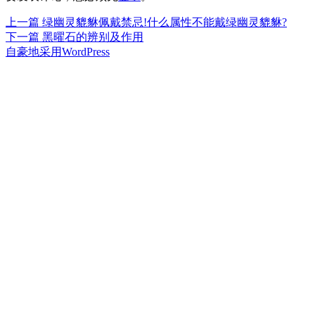
上
上一篇
绿幽灵貔貅佩戴禁忌!什么属性不能戴绿幽灵貔貅?
文
篇
下
下一篇
黑曜石的辨别及作用
章
文
篇
自豪地采用WordPress
章：
文
导
章：
航