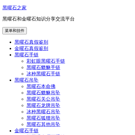
跳
黑曜石之家
至
黑曜石和金曜石知识分享交流平台
内
容
菜单和挂件
黑曜石真假鉴别
金曜石真假鉴别
黑曜石手链
彩虹眼黑曜石手链
黑曜石貔貅手链
冰种黑曜石手链
黑曜石吊坠
黑曜石本命佛
黑曜石貔貅吊坠
黑曜石关公吊坠
黑曜石龙牌吊坠
冰种黑曜石吊坠
黑曜石狐狸吊坠
黑曜石其他吊坠
金曜石手链