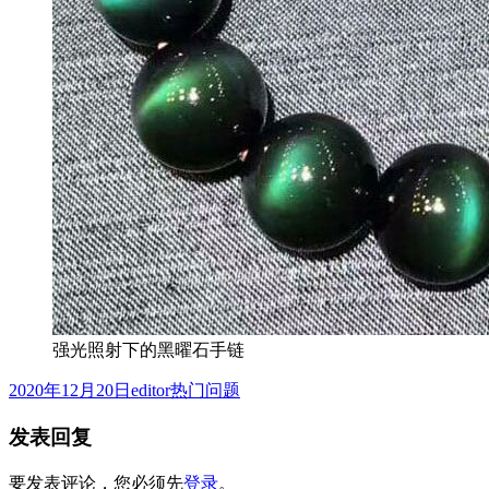
强光照射下的黑曜石手链
发
作
分
2020年12月20日
editor
热门问题
布
者
类
发表回复
于
要发表评论，您必须先
登录
。