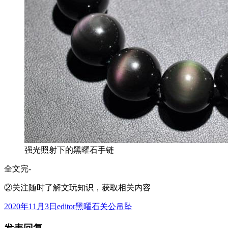
强光照射下的黑曜石手链
全文完-
②关注随时了解文玩知识，获取相关内容
发
作
分
2020年11月3日
editor
黑曜石关公吊坠
布
者
类
于