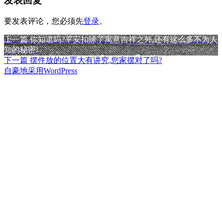
发表回复
要发表评论，您必须先
登录
。
上
上一篇
你知道吗?平安扣除了寓意吉祥之外,还有这么多不为人
文
篇
知的秘密!
章
文
下
下一篇
摆件放的位置大有讲究,您家摆对了吗?
章：
篇
自豪地采用WordPress
导
文
航
章：