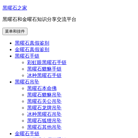
跳
黑曜石之家
至
黑曜石和金曜石知识分享交流平台
内
容
菜单和挂件
黑曜石真假鉴别
金曜石真假鉴别
黑曜石手链
彩虹眼黑曜石手链
黑曜石貔貅手链
冰种黑曜石手链
黑曜石吊坠
黑曜石本命佛
黑曜石貔貅吊坠
黑曜石关公吊坠
黑曜石龙牌吊坠
冰种黑曜石吊坠
黑曜石狐狸吊坠
黑曜石其他吊坠
金曜石手链