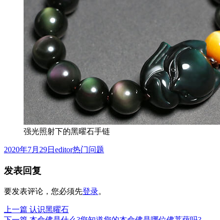
强光照射下的黑曜石手链
发
作
分
2020年7月29日
editor
热门问题
布
者
类
发表回复
于
要发表评论，您必须先
登录
。
上
上一篇
认识黑曜石
文
篇
下
下一篇
本命佛是什么?您知道您的本命佛是哪位佛菩萨吗?