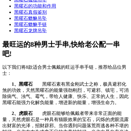
黑曜石的功能和作用
黑曜石真假鉴别
黑曜石貔貅吊坠
黑曜石貔貅手链
黑曜石龙牌吊坠
最旺运的8种男士手串,快给老公配一串
吧!
以下我们将8款适合男士佩戴的旺运手串手链，推荐给品位男
士：
1、黑曜石
黑曜石素有黑金刚武士之称，极具避邪化
煞的功效，天然黑曜石的能量强劲刚烈，可避邪、镇宅，可消
除病气、浊气、霉气，带给人健康、快乐、正常的人生，因此
黑曜石能强力化解负能量，增进新的能量，增强生命力。
2、虎眼石
虎眼石能够给佩戴者带来非常正面的能
量，天然虎眼石是一种具有猫眼效果的宝石，闪烁的虎眼流露
出财富的光泽，招财辟邪。当你遇到问题落荒而逃各种不堪的