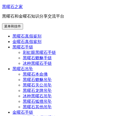
跳
黑曜石之家
至
黑曜石和金曜石知识分享交流平台
内
容
菜单和挂件
黑曜石真假鉴别
金曜石真假鉴别
黑曜石手链
彩虹眼黑曜石手链
黑曜石貔貅手链
冰种黑曜石手链
黑曜石吊坠
黑曜石本命佛
黑曜石貔貅吊坠
黑曜石关公吊坠
黑曜石龙牌吊坠
冰种黑曜石吊坠
黑曜石狐狸吊坠
黑曜石其他吊坠
金曜石手链