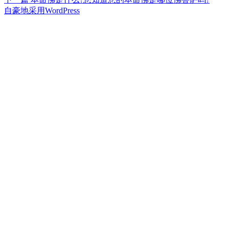
章
文
篇
自豪地采用WordPress
章：
文
导
章：
航