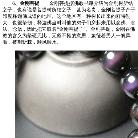
6、金刚菩提
金刚菩提据佛教书籍介绍为金刚树所结
之子，也有说是菩提树所结之子，甚为名贵，金刚菩提子产于
印度释迦佛成道的地区。这个地区有一种树长出来的籽特别
大，也很坚韧，释迦佛当时叫他的弟子们穿起来用以念佛、念
法、念僧，因此把它取名“金刚菩提子”。金刚菩提，金刚在佛
教的含义为坚硬无比，无坚不摧的意思，象征着男人一帆风
顺，披荆斩棘，顺风顺水。