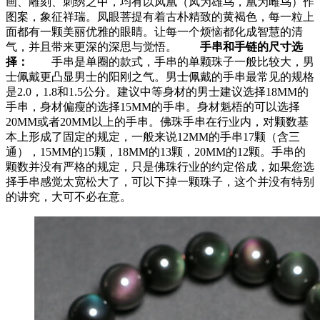
画、雕刻、刺绣之中，均有以凤凰（凤为雄鸟，凰为雌鸟）作
图案，象征祥瑞。凤眼菩提有着古朴精致的黄褐色，每一粒上
面都有一颗美丽优雅的眼睛。让每一个烦恼都化成智慧的清
气，并且带来更深的深思与觉悟。
手串和手链的尺寸选
择：
手串是单圈的款式，手串的单颗珠子一般比较大，男
士佩戴更凸显男士的阳刚之气。男士佩戴的手串最常见的规格
是2.0，1.8和1.5公分。建议中等身材的男士建议选择18MM的
手串，身材偏瘦的选择15MM的手串。身材魁梧的可以选择
20MM或者20MM以上的手串。佛珠手串在行业内，对颗数基
本上形成了固定的规定，一般来说12MM的手串17颗（含三
通），15MM的15颗，18MM的13颗，20MM的12颗。手串的
颗数并没有严格的规定，只是佛珠行业的约定俗成，如果您选
择手串感觉太宽松大了，可以下掉一颗珠子，这个并没有特别
的讲究，大可不必在意。