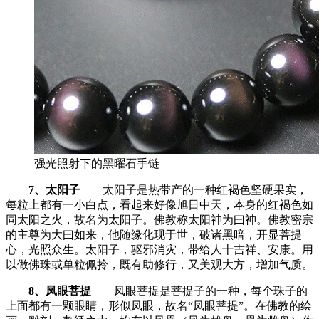
强光照射下的黑曜石手链
7、太阳子
太阳子是热带产的一种红褐色坚硬果实，
每粒上都有一小白点，看起来好像旭日中天，本身的红褐色如
同太阳之火，故名为太阳子。佛教称太阳神为曰神。佛教密宗
的主尊为大曰如来，他随缘化现于世，破诸黑暗，开显菩提
心，光照众生。太阳子，驱邪消灾，带给人十吉祥、安康。用
以做佛珠或单粒佩拎，既有助修行，又美观大方，增加气质。
8、凤眼菩提
凤眼菩提是菩提子的一种，每个珠子的
上面都有一颗眼睛，形似凤眼，故名“凤眼菩提”。在佛教的绘