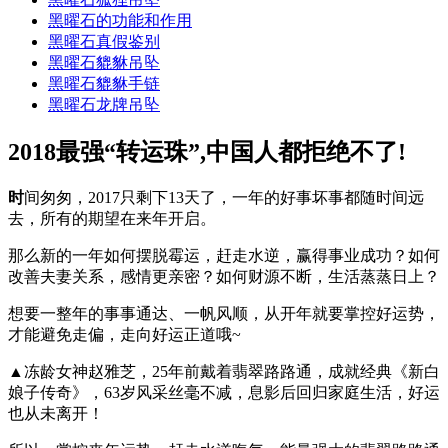
黑曜石的功能和作用
黑曜石真假鉴别
黑曜石貔貅吊坠
黑曜石貔貅手链
黑曜石龙牌吊坠
2018最强“转运珠”,中国人都拒绝不了!
时
间匆匆，2017只剩下13天了，一年的好事坏事都随时间远
去，所有的期望在来年开启。
那么新的一年如何摆脱霉运，赶走水逆，赢得事业成功？如何
改善夫妻关系，感情更亲密？如何财源不断，生活蒸蒸日上？
想要一整年的事事通达、一帆风顺，从开年就要掌控好运势，
才能避免走偏，走向好运正道哦~
▲冻龄女神赵雅芝，25年前戴着翡翠路路通，成就经典《新白
娘子传奇》，63岁风采丝毫不减，息影后回归家庭生活，好运
也从未离开！