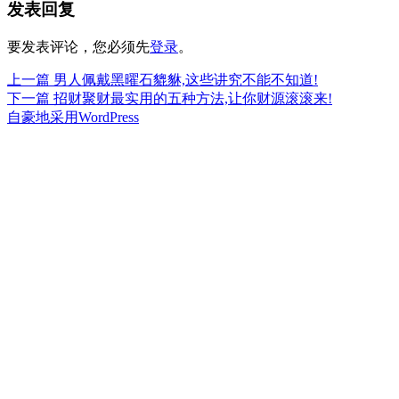
发表回复
于
要发表评论，您必须先
登录
。
上
上一篇
男人佩戴黑曜石貔貅,这些讲究不能不知道!
文
篇
下
下一篇
招财聚财最实用的五种方法,让你财源滚滚来!
章
文
篇
自豪地采用WordPress
章：
文
导
章：
航