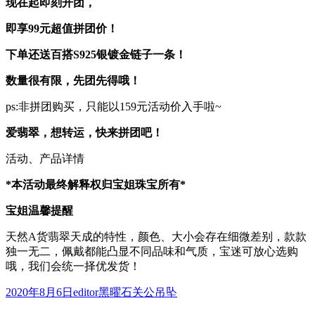
现在起即刻开团，
即享
99元
超值拼团价！
下单还送百搭S925银镀金链子一条！
数量很有限，先团先得哦！
ps:非拼团购买，只能以159元活动价入手啦~
爱翡翠，想转运，快来拼团吧！
活动、产品详情
*本活动最终解释权归宝姐珠宝所有*
宝姐温馨提醒
天然A货翡翠天成的特性，颜色、大小会存在细微差别，款款
独一无二，佩戴都能凸显不同品味和气质，宝迷可放心选购
哦，我们会统一择优发货！
发
作
分
2020年8月6日
editor
黑曜石关公吊坠
布
者
类