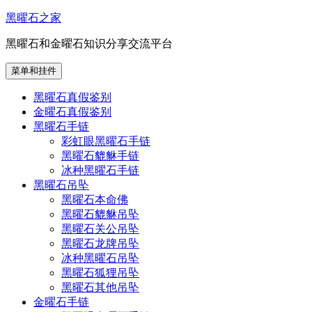
跳
黑曜石之家
至
黑曜石和金曜石知识分享交流平台
内
容
菜单和挂件
黑曜石真假鉴别
金曜石真假鉴别
黑曜石手链
彩虹眼黑曜石手链
黑曜石貔貅手链
冰种黑曜石手链
黑曜石吊坠
黑曜石本命佛
黑曜石貔貅吊坠
黑曜石关公吊坠
黑曜石龙牌吊坠
冰种黑曜石吊坠
黑曜石狐狸吊坠
黑曜石其他吊坠
金曜石手链