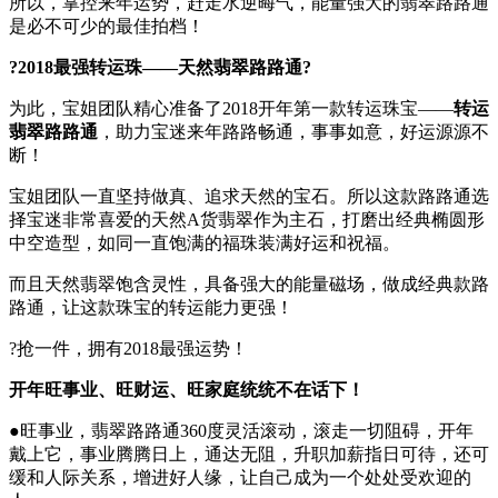
所以，掌控来年运势，赶走水逆晦气，能量强大的翡翠路路通
是必不可少的最佳拍档！
?2018最强转运珠——天然翡翠路路通?
为此，宝姐团队精心准备了2018开年第一款转运珠宝——
转运
翡翠路路通
，助力宝迷来年路路畅通，事事如意，好运源源不
断！
宝姐团队一直坚持做真、追求天然的宝石。所以这款路路通选
择宝迷非常喜爱的天然A货翡翠作为主石，打磨出经典椭圆形
中空造型，如同一直饱满的福珠装满好运和祝福。
而且天然翡翠饱含灵性，具备强大的能量磁场，做成经典款路
路通，让这款珠宝的转运能力更强！
?抢一件，拥有2018最强运势！
开年旺事业、旺财运、旺家庭统统不在话下！
●旺事业，翡翠路路通360度灵活滚动，滚走一切阻碍，开年
戴上它，事业腾腾日上，通达无阻，升职加薪指日可待，还可
缓和人际关系，增进好人缘，让自己成为一个处处受欢迎的