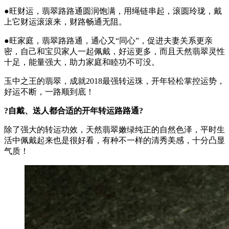
●旺财运，翡翠路路通圆润饱满，用绳链串起，滚圆玲珑，戴
上它财运滚滚来，财路畅通无阻。
●旺家庭，翡翠路路通，通心又“同心”，促进夫妻关系更亲
密，自己和宝贝家人一起佩戴，好运更多，而且天然翡翠灵性
十足，能量强大，助力家庭和睦功不可没。
玉中之王的翡翠，成就2018最强转运珠，开年轻松掌控运势，
好运不断，一路顺到底！
?自戴、送人都合适的开年转运路路通?
除了强大的转运功效，天然翡翠嫩绿纯正的自然色泽，平时生
活中佩戴起来也是很好看，有种不一样的清秀美感，十分凸显
气质！