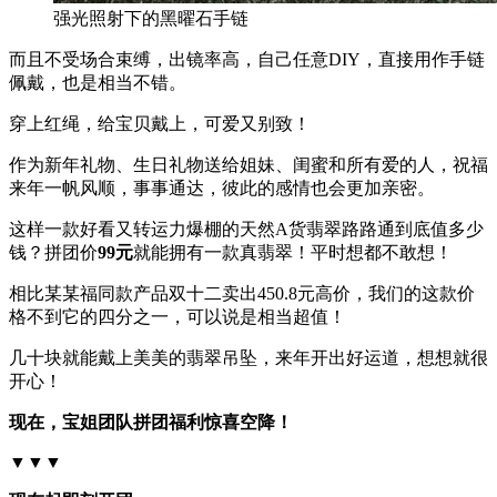
强光照射下的黑曜石手链
而且不受场合束缚，出镜率高，自己任意DIY，直接用作手链
佩戴，也是相当不错。
穿上红绳，给宝贝戴上，可爱又别致！
作为新年礼物、生日礼物送给姐妹、闺蜜和所有爱的人，祝福
来年一帆风顺，事事通达，彼此的感情也会更加亲密。
这样一款好看又转运力爆棚的天然A货翡翠路路通到底值多少
钱？拼团价
99元
就能拥有一款真翡翠！平时想都不敢想！
相比某某福同款产品双十二卖出450.8元高价，我们的这款价
格不到它的四分之一，可以说是相当超值！
几十块就能戴上美美的翡翠吊坠，来年开出好运道，想想就很
开心！
现在，宝姐团队拼团福利惊喜空降！
▼▼▼