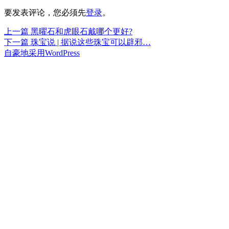
要发表评论，您必须先
登录
。
上
上一篇
黑曜石和虎眼石戴哪个更好?
文
篇
下
下一篇
珠宝说 | 据说这些珠宝可以辟邪…
章
文
篇
自豪地采用WordPress
章：
文
导
章：
航