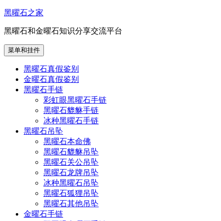
跳
黑曜石之家
至
黑曜石和金曜石知识分享交流平台
内
容
菜单和挂件
黑曜石真假鉴别
金曜石真假鉴别
黑曜石手链
彩虹眼黑曜石手链
黑曜石貔貅手链
冰种黑曜石手链
黑曜石吊坠
黑曜石本命佛
黑曜石貔貅吊坠
黑曜石关公吊坠
黑曜石龙牌吊坠
冰种黑曜石吊坠
黑曜石狐狸吊坠
黑曜石其他吊坠
金曜石手链