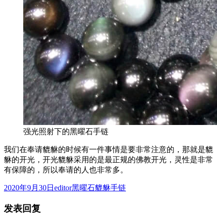
强光照射下的黑曜石手链
我们在奉请貔貅的时候有一件事情是要非常注意的，那就是貔
貅的开光，开光貔貅采用的是最正规的佛教开光，灵性是非常
有保障的，所以奉请的人也非常多。
发
作
分
2020年9月30日
editor
黑曜石貔貅手链
布
者
类
发表回复
于