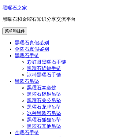
跳
黑曜石之家
至
黑曜石和金曜石知识分享交流平台
内
容
菜单和挂件
黑曜石真假鉴别
金曜石真假鉴别
黑曜石手链
彩虹眼黑曜石手链
黑曜石貔貅手链
冰种黑曜石手链
黑曜石吊坠
黑曜石本命佛
黑曜石貔貅吊坠
黑曜石关公吊坠
黑曜石龙牌吊坠
冰种黑曜石吊坠
黑曜石狐狸吊坠
黑曜石其他吊坠
金曜石手链