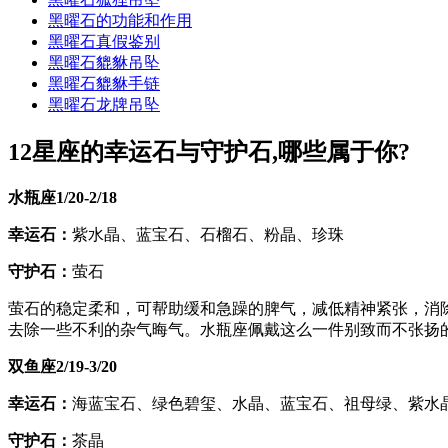
黑曜石的功能和作用
黑曜石真假鉴别
黑曜石貔貅吊坠
黑曜石貔貅手链
黑曜石龙牌吊坠
12星座的幸运石与守护石,哪些属于你?
水瓶座1/20-2/18
幸运石：
紫水晶、蓝宝石、石榴石、粉晶、珍珠
守护石：
萤石
萤石的稳定柔和，可帮助缓和急躁的脾气，减低精神紧张，消
去除一些不利的杂气晦气。水瓶座佩戴这么一件别致而不张扬
双鱼座2/19-3/20
幸运石：
海蓝宝石、绿色碧玺、水晶、蓝宝石、祖母绿、紫水
守护石：
茶晶