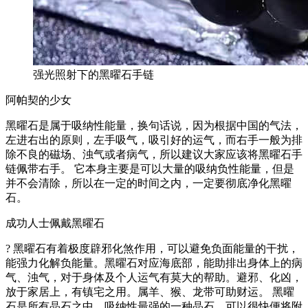
强光照射下的黑曜石手链
阿帕契的少女
黑曜石是属于吸纳性能量，换句话说，因为根据中国的气法，
左进右出的原则，左手吸气，吸引好的运气，而右手一般为排
除不良的磁场、浊气或者病气，所以建议大家应该将黑曜石手
链佩带右手。 它本身主要是可以大量的吸纳负性能量，但是
并不会清除，所以在一定的时间之内，一定要彻底净化黑曜
石。
成功人士佩戴黑曜石
? 黑曜石有着极度辟邪化煞作用，可以避免负面能量的干扰，
能强力化解负能量。黑曜石对应海底部，能助排出身体上的病
气、浊气，对于身体及个人运气有莫大的帮助。避邪、化凶，
放于家居上，有镇宅之用。属羊、猴、龙带可助财运。 黑曜
石是所有晶石之中，吸纳性最强的一种晶石。可以很快便将附