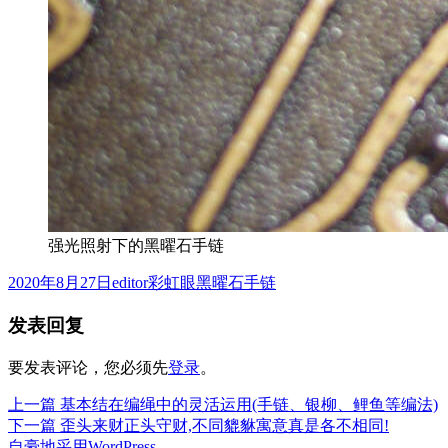
强光照射下的黑曜石手链
发
作
分
2020年8月27日
editor
彩虹眼黑曜石手链
布
者
类
发表回复
于
要发表评论，您必须先
登录
。
上
上一篇
基本结在编绳中的灵活运用(手链、银柳、鲤鱼等编法)
文
篇
下
下一篇
歪头来财正头守财,不同貔貅寓意真是各不相同!
章
文
篇
自豪地采用WordPress