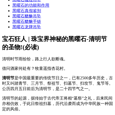
黑曜石的功能和作用
黑曜石真假鉴别
黑曜石貔貅吊坠
黑曜石貔貅手链
黑曜石龙牌吊坠
宝石狂人 | 珠宝界神秘的黑曜石-清明节
的圣物!(必读)
清明时节雨纷纷，路上行人欲断魂。
借问酒家何处有？牧童遥指杏花村。
清明节
是中国最重要的传统节日之一，已有2500多年历史，古
时又叫踏青节、三月节、祭祖节、扫墓节、扫坟节、鬼节等。
公历四月五日前后为清明节，是二十四节气之一。
清明节的起源，据传始于古代帝王将相“墓祭”之礼，后来民间
亦相仿效，于此日祭祖扫墓，历代沿袭而成为中华民族一种固
定的风俗。