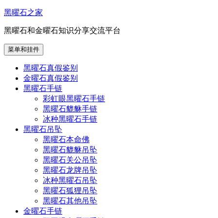
跳
黑曜石之家
至
黑曜石和金曜石知识分享交流平台
内
容
菜单和挂件
黑曜石真假鉴别
金曜石真假鉴别
黑曜石手链
彩虹眼黑曜石手链
黑曜石貔貅手链
冰种黑曜石手链
黑曜石吊坠
黑曜石本命佛
黑曜石貔貅吊坠
黑曜石关公吊坠
黑曜石龙牌吊坠
冰种黑曜石吊坠
黑曜石狐狸吊坠
黑曜石其他吊坠
金曜石手链