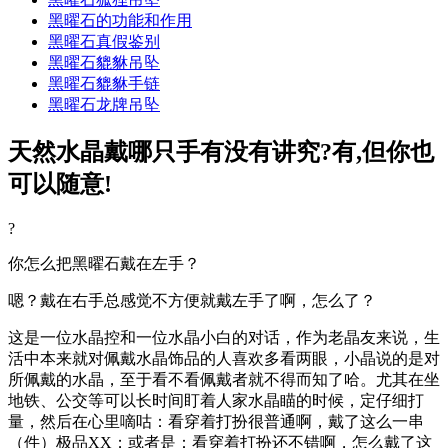
黑曜石的功能和作用
黑曜石真假鉴别
黑曜石貔貅吊坠
黑曜石貔貅手链
黑曜石龙牌吊坠
天然水晶戴哪只手有没有讲究?有,但你也
可以随意!
?
你怎么把黑曜石戴在左手？
嗯？戴在右手总感觉不方便就戴左手了啊，怎么了？
这是一位水晶控和一位水晶小白的对话，作为老晶友来说，生
活中本来就对佩戴水晶饰品的人喜欢多看两眼，小晶说的是对
所佩戴的水晶，至于看不看佩戴者就不得而知了哈。尤其在坐
地铁、公交等可以长时间盯着人家水晶瞄的时候，定仔细打
量，然后在心里嘀咕：看穿着打扮很普通啊，戴了这么一串
（件）极品XX；或者是：看穿着打扮还不错啊，怎么戴了这