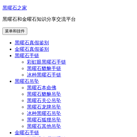
跳
黑曜石之家
至
黑曜石和金曜石知识分享交流平台
内
容
菜单和挂件
黑曜石真假鉴别
金曜石真假鉴别
黑曜石手链
彩虹眼黑曜石手链
黑曜石貔貅手链
冰种黑曜石手链
黑曜石吊坠
黑曜石本命佛
黑曜石貔貅吊坠
黑曜石关公吊坠
黑曜石龙牌吊坠
冰种黑曜石吊坠
黑曜石狐狸吊坠
黑曜石其他吊坠
金曜石手链