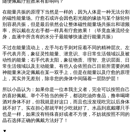
随便佩戴疗愈效果有影响吗？
在能量共振的原理下当然是一样的，因为人体是一种无法分割
的磁性能量场。疗愈石或许会因色彩光能的缘故与某个脉轮特
别容易共振，但是最后依然会让整体磁性能量场共振出和谐频
率，所以戴在左右手都一样具有疗愈效果！（毕竟血液流经全
身，血液中所含有的水分子最能够快速进行能量共振）
不过在能量流动上，左手与右手则对应着不同的精神层次。左
手代表月亮，象征灵性能量、潜意识、非日常生活领域以及被
动性的能量；右手代表太阳，象征物质、理智、意识层面、日
常生活领域以及主动能量。有些人会依照自己目前所需要的精
神能量来决定佩戴在某一双手上，但是在能量以及疗愈的原理
上，其实并无差别，除非您的身体中间隔着一层防护层！
所以小晶认为：如果你是一位本我主义者，完全可以按照自己
的喜好佩戴。举个不恰当的例子，都说吃油炸食品，撸串喝啤
酒对身体不好，但我就是好这口，而且也没发现吃完以后身体
就不好了。实在担心那就平时少吃就好了。水晶到底戴哪只手
也是一样，如果没有特殊喜好或者不方便，不妨就按照不同的
晶石选择正确的佩戴方法好了！
▼