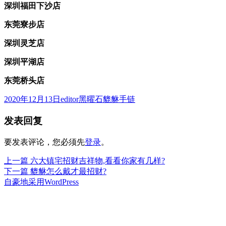
深圳福田下沙店
东莞寮步店
深圳灵芝店
深圳平湖店
东莞桥头店
发
作
分
2020年12月13日
editor
黑曜石貔貅手链
布
者
类
发表回复
于
要发表评论，您必须先
登录
。
上
上一篇
六大镇宅招财吉祥物,看看你家有几样?
文
篇
下
下一篇
貔貅怎么戴才最招财?
章
文
篇
自豪地采用WordPress
章：
文
导
章：
航