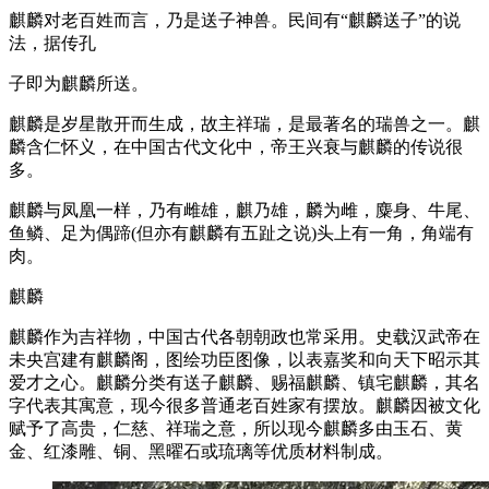
麒麟对老百姓而言，乃是送子神兽。民间有“麒麟送子”的说
法，据传孔
子即为麒麟所送。
麒麟是岁星散开而生成，故主祥瑞，是最著名的瑞兽之一。麒
麟含仁怀义，在中国古代文化中，帝王兴衰与麒麟的传说很
多。
麒麟与凤凰一样，乃有雌雄，麒乃雄，麟为雌，麋身、牛尾、
鱼鳞、足为偶蹄(但亦有麒麟有五趾之说)头上有一角，角端有
肉。
麒麟
麒麟作为吉祥物，中国古代各朝朝政也常采用。史载汉武帝在
未央宫建有麒麟阁，图绘功臣图像，以表嘉奖和向天下昭示其
爱才之心。麒麟分类有送子麒麟、赐福麒麟、镇宅麒麟，其名
字代表其寓意，现今很多普通老百姓家有摆放。麒麟因被文化
赋予了高贵，仁慈、祥瑞之意，所以现今麒麟多由玉石、黄
金、红漆雕、铜、黑曜石或琉璃等优质材料制成。