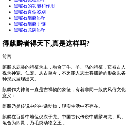
黑曜石的功能和作用
黑曜石真假鉴别
黑曜石貔貅吊坠
黑曜石貔貅手链
黑曜石龙牌吊坠
得麒麟者得天下,真是这样吗?
前言
麒麟以鹿类的特征为主，融合了牛、羊、马的特征，它被古人
视为神宠、仁宠。从古至今，不乏能人志士将麒麟的形象以各
种形式展现出来。
麒麟作为神兽一直是吉祥物的象征，有着非同一般的风俗文化
意义：
麒麟乃是传说中的神话动物，现实生活中不存在。
麒麟在百兽中地位仅次于龙。中国古代传说中麒麟与龙、凤、
龟合为四灵，乃毛类动物之王 。