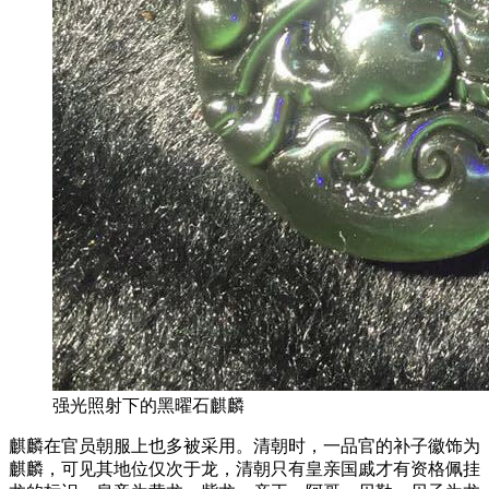
强光照射下的黑曜石麒麟
麒麟在官员朝服上也多被采用。清朝时，一品官的补子徽饰为
麒麟，可见其地位仅次于龙，清朝只有皇亲国戚才有资格佩挂