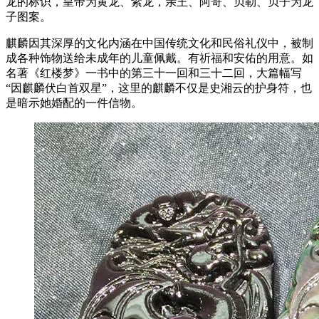
龙的标识，皇帝为黄龙、紫龙，亲王、阿哥、贝勒、贝子为龙
子图案。
麒麟因其深厚的文化内涵在中国传统文化和民俗礼仪中，被制
成各种饰物送给未成年的儿童佩戴。有祈福和安佑的用意。如
名著《红楼梦》一书中的第三十一回和三十二回，大篇幅写
“因麒麟伏白首双星”，这里的麒麟不仅是史湘云的护身符，也
是暗示她婚配的一件信物。