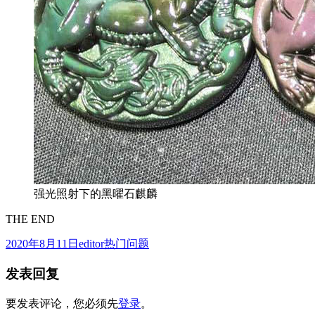
强光照射下的黑曜石麒麟
THE END
发
作
分
2020年8月11日
editor
热门问题
布
者
类
发表回复
于
要发表评论，您必须先
登录
。