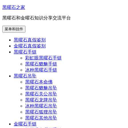
跳
黑曜石之家
至
黑曜石和金曜石知识分享交流平台
内
容
菜单和挂件
黑曜石真假鉴别
金曜石真假鉴别
黑曜石手链
彩虹眼黑曜石手链
黑曜石貔貅手链
冰种黑曜石手链
黑曜石吊坠
黑曜石本命佛
黑曜石貔貅吊坠
黑曜石关公吊坠
黑曜石龙牌吊坠
冰种黑曜石吊坠
黑曜石狐狸吊坠
黑曜石其他吊坠
金曜石手链