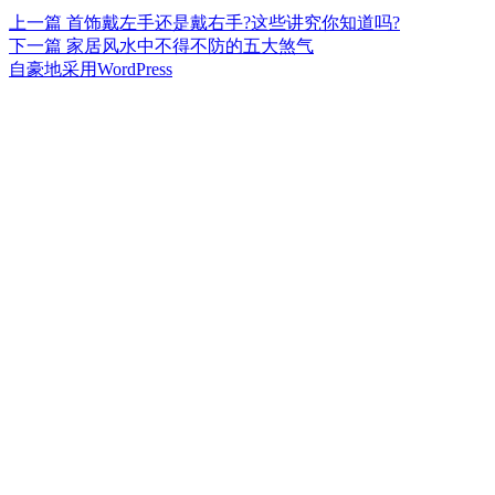
上
上一篇
首饰戴左手还是戴右手?这些讲究你知道吗?
文
篇
下
下一篇
家居风水中不得不防的五大煞气
章
文
篇
自豪地采用WordPress
章：
文
导
章：
航