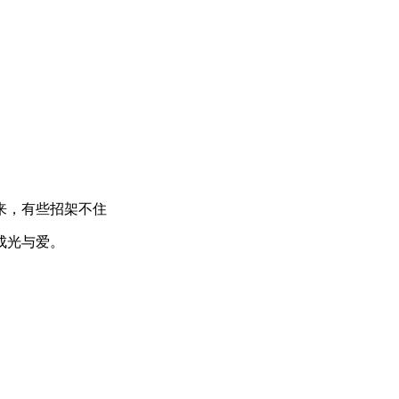
来，有些招架不住
成光与爱。