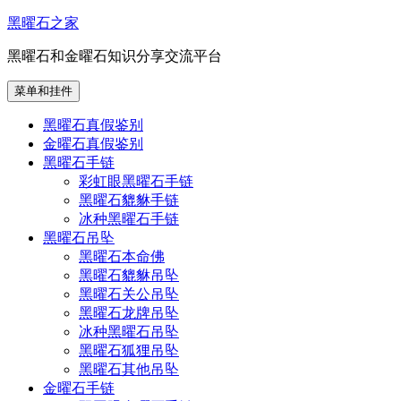
跳
黑曜石之家
至
黑曜石和金曜石知识分享交流平台
内
容
菜单和挂件
黑曜石真假鉴别
金曜石真假鉴别
黑曜石手链
彩虹眼黑曜石手链
黑曜石貔貅手链
冰种黑曜石手链
黑曜石吊坠
黑曜石本命佛
黑曜石貔貅吊坠
黑曜石关公吊坠
黑曜石龙牌吊坠
冰种黑曜石吊坠
黑曜石狐狸吊坠
黑曜石其他吊坠
金曜石手链