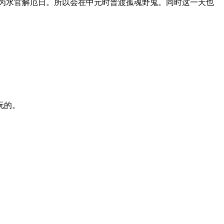
为水官解厄日。所以会在中元时普渡孤魂野鬼。同时这一天也
玩的。