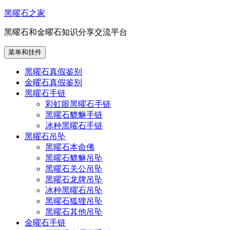
跳
黑曜石之家
至
黑曜石和金曜石知识分享交流平台
内
容
菜单和挂件
黑曜石真假鉴别
金曜石真假鉴别
黑曜石手链
彩虹眼黑曜石手链
黑曜石貔貅手链
冰种黑曜石手链
黑曜石吊坠
黑曜石本命佛
黑曜石貔貅吊坠
黑曜石关公吊坠
黑曜石龙牌吊坠
冰种黑曜石吊坠
黑曜石狐狸吊坠
黑曜石其他吊坠
金曜石手链