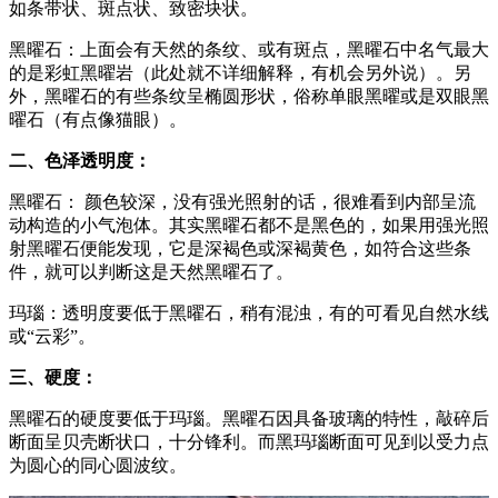
如条带状、斑点状、致密块状。
黑曜石：上面会有天然的条纹、或有斑点，黑曜石中名气最大
的是彩虹黑曜岩（此处就不详细解释，有机会另外说）。另
外，黑曜石的有些条纹呈椭圆形状，俗称单眼黑曜或是双眼黑
曜石（有点像猫眼）。
二、色泽透明度：
黑曜石： 颜色较深，没有强光照射的话，很难看到内部呈流
动构造的小气泡体。其实黑曜石都不是黑色的，如果用强光照
射黑曜石便能发现，它是深褐色或深褐黄色，如符合这些条
件，就可以判断这是天然黑曜石了。
玛瑙：透明度要低于黑曜石，稍有混浊，有的可看见自然水线
或“云彩”。
三、硬度：
黑曜石的硬度要低于玛瑙。黑曜石因具备玻璃的特性，敲碎后
断面呈贝壳断状口，十分锋利。而黑玛瑙断面可见到以受力点
为圆心的同心圆波纹。