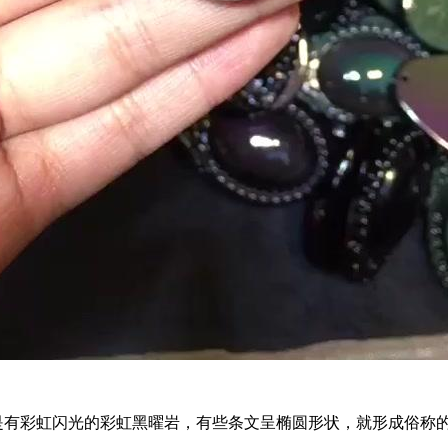
的是有彩虹闪光的彩虹黑曜岩，有些条文呈椭圆形状，就形成俗称