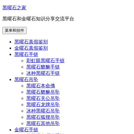
跳
黑曜石之家
至
黑曜石和金曜石知识分享交流平台
内
容
菜单和挂件
黑曜石真假鉴别
金曜石真假鉴别
黑曜石手链
彩虹眼黑曜石手链
黑曜石貔貅手链
冰种黑曜石手链
黑曜石吊坠
黑曜石本命佛
黑曜石貔貅吊坠
黑曜石关公吊坠
黑曜石龙牌吊坠
冰种黑曜石吊坠
黑曜石狐狸吊坠
黑曜石其他吊坠
金曜石手链