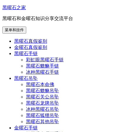
跳
黑曜石之家
至
黑曜石和金曜石知识分享交流平台
内
容
菜单和挂件
黑曜石真假鉴别
金曜石真假鉴别
黑曜石手链
彩虹眼黑曜石手链
黑曜石貔貅手链
冰种黑曜石手链
黑曜石吊坠
黑曜石本命佛
黑曜石貔貅吊坠
黑曜石关公吊坠
黑曜石龙牌吊坠
冰种黑曜石吊坠
黑曜石狐狸吊坠
黑曜石其他吊坠
金曜石手链