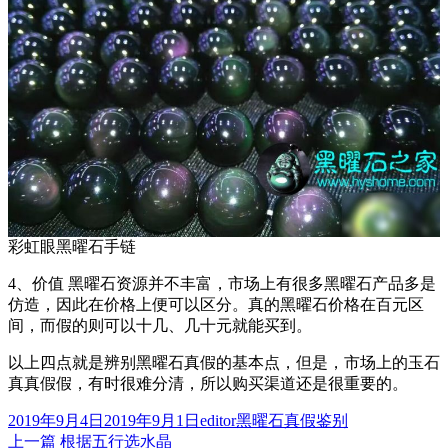
彩虹眼黑曜石手链
4、价值 黑曜石资源并不丰富，市场上有很多黑曜石产品多是
仿造，因此在价格上便可以区分。真的黑曜石价格在百元区
间，而假的则可以十几、几十元就能买到。
以上四点就是辨别黑曜石真假的基本点，但是，市场上的玉石
真真假假，有时很难分清，所以购买渠道还是很重要的。
发
作
分
2019年9月4日
2019年9月1日
editor
黑曜石真假鉴别
布
上
者
类
上一篇
根据五行选水晶
文