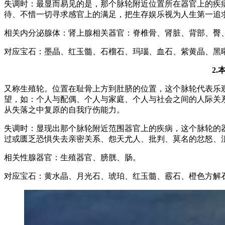
失调时：最显而易见的是，那个脉轮附近位置所在器官上的疾
待、不惜一切寻求感官上的满足，把生存娱乐视为人生第一追
相关内分泌腺体：肾上腺相关器官：脊椎骨、肾脏、背部、臀
对应宝石：墨晶、红玉髓、石榴石、玛瑙、血石、紫黄晶、黑
2.
又称生殖轮。位置在耻骨上方到肚脐的位置，这个脉轮代表乐
望，如：个人与配偶、个人与家庭、个人与社会之间的人际关
从失落之中复原的自我疗伤能力。
失调时：显现出那个脉轮附近范围器官上的疾病，这个脉轮的
过或匮乏恐惧失去亲密关系、怨天尤人、批判、莫名的忿怒、沮
相关性腺器官：生殖器官、膀胱、肠。
对应宝石：黄水晶、月光石、琥珀、红玉髓、霰石、橙色方解