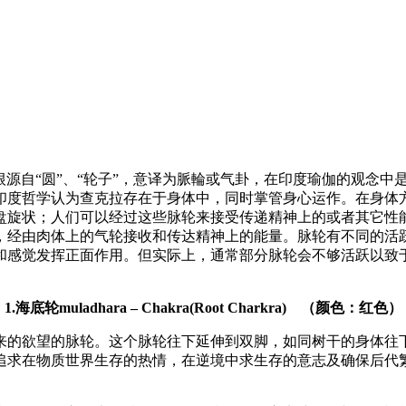
），字根源自“圆”、“轮子”，意译为脈輪或气卦，在印度瑜伽的观
印度哲学认为查克拉存在于身体中，同时掌管身心运作。在身体
盘旋状；人们可以经过这些脉轮来接受传递精神上的或者其它性
，经由肉体上的气轮接收和传达精神上的能量。脉轮有不同的活
和感觉发挥正面作用。但实际上，通常部分脉轮会不够活跃以致
1.海底轮muladhara – Chakra(Root Charkra) （颜色：红色）
来的欲望的脉轮。这个脉轮往下延伸到双脚，如同树干的身体往
追求在物质世界生存的热情，在逆境中求生存的意志及确保后代