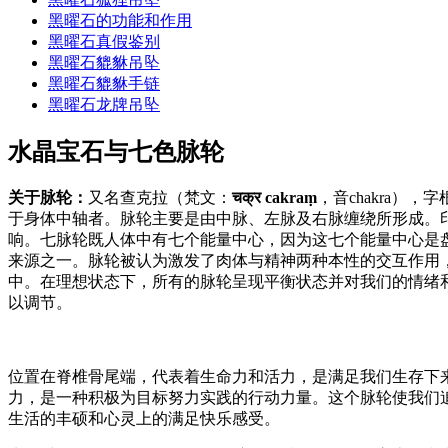
黑曜石的功能和作用
黑曜石真假鉴别
黑曜石貔貅吊坠
黑曜石貔貅手链
黑曜石龙牌吊坠
水晶宝石与七色脉轮
关于脉轮：
又名查克拉（梵文：
चक्र
cakra
ṃ
，音chakra
于身体中轴者。脉轮主要是由中脉、左脉及右脉缠绕所形成。
响。七脉轮既人体中有七个能量中心，因为这七个能量中心是
来源之一。脉轮被认为激发了肉体与精神两种本性的交互作用
中。在理想状态下，所有的脉轮呈现平衡状态并对我们的情绪
以调节。
位置在脊椎骨尾端，代表着生命力和活力，是满足我们生存下
力，是一种积极为目标努力实践的行动力量。这个脉轮使我们
生活的丰硕和心灵上的满足快乐感受。