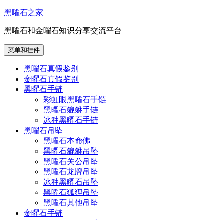
跳
黑曜石之家
至
黑曜石和金曜石知识分享交流平台
内
容
菜单和挂件
黑曜石真假鉴别
金曜石真假鉴别
黑曜石手链
彩虹眼黑曜石手链
黑曜石貔貅手链
冰种黑曜石手链
黑曜石吊坠
黑曜石本命佛
黑曜石貔貅吊坠
黑曜石关公吊坠
黑曜石龙牌吊坠
冰种黑曜石吊坠
黑曜石狐狸吊坠
黑曜石其他吊坠
金曜石手链