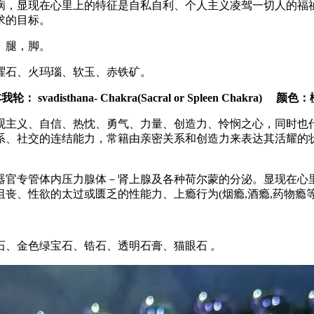
病，显现在心里上的特征是自私自利、个人主义凌驾一切人的福
求的目标。
、腿，脚。
曜石、火玛瑙、软玉、赤铁矿。
本我轮： svadisthana- Chakra(Sacral or Spleen Chakra) 颜色
观主义、自信、热忱、勇气、力量、创造力、怜悯之心，同时也
系、社交的连结能力，常籍由亲密关系和创造力来表达其活耀的
器官专管体内压力腺体－肾上腺及各种荷尔蒙的分泌。显现在心
丧、性欲的太过或匮乏的性能力、上瘾行为(烟瘾,酒瘾,药物瘾
石、金色绿宝石、锆石、透明石膏、猫眼石 。