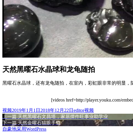
天然黑曜石水晶球和龙龟随拍
黑曜石水晶球，还有龙龟随拍，在室内，彩虹眼非常的明显，
[videos href=http://player.youku.com/e
格
发
作
分
视频
2019年1月1日
2018年12月22日
editor
视频
式
布
上
者
类
上一篇
天然黑曜石文昌塔，家居摆件旺事业助学业
文
于
篇
下
下一篇
天然金曜石猫眼手链
章
文
篇
自豪地采用WordPress