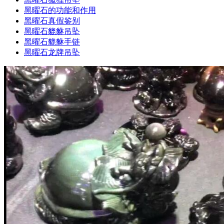
黑曜石的功能和作用
黑曜石真假鉴别
黑曜石貔貅吊坠
黑曜石貔貅手链
黑曜石龙牌吊坠