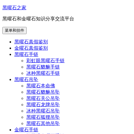
跳
黑曜石之家
至
黑曜石和金曜石知识分享交流平台
内
容
菜单和挂件
黑曜石真假鉴别
金曜石真假鉴别
黑曜石手链
彩虹眼黑曜石手链
黑曜石貔貅手链
冰种黑曜石手链
黑曜石吊坠
黑曜石本命佛
黑曜石貔貅吊坠
黑曜石关公吊坠
黑曜石龙牌吊坠
冰种黑曜石吊坠
黑曜石狐狸吊坠
黑曜石其他吊坠
金曜石手链