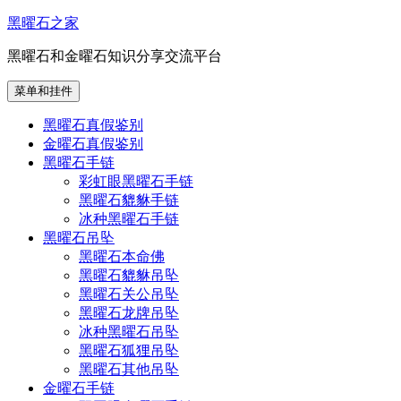
跳
黑曜石之家
至
黑曜石和金曜石知识分享交流平台
内
容
菜单和挂件
黑曜石真假鉴别
金曜石真假鉴别
黑曜石手链
彩虹眼黑曜石手链
黑曜石貔貅手链
冰种黑曜石手链
黑曜石吊坠
黑曜石本命佛
黑曜石貔貅吊坠
黑曜石关公吊坠
黑曜石龙牌吊坠
冰种黑曜石吊坠
黑曜石狐狸吊坠
黑曜石其他吊坠
金曜石手链