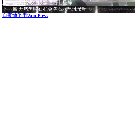
式
布
上
者
类
上一篇
天然彩虹眼黑曜石七星阵
文
于
篇
下
下一篇
天然黑曜石和金曜石水晶球吊坠
章
文
篇
自豪地采用WordPress
章：
文
导
章：
航