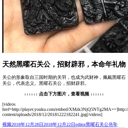
天然黑曜石关公，招财辟邪，本命年礼物
关公的形象取自三国时期的关羽，也成为武财神，佩戴黑曜石
关公，代表忠义。黑曜石关公，招财辟邪。
↓↓↓↓↓↓ 点击下方图片，查看视频 ↓↓↓↓↓↓
[videos
href=http://player.youku.com/embed/XMzk3NjQ5NTg2MA==]http:
content/uploads/2018/12/20181222182241.jpg[/videos]
格
发
作
分
视频
2018年12月28日
2018年12月22日
editor
黑曜石关公吊坠