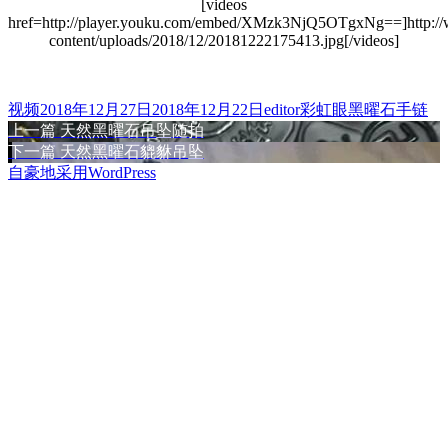
[videos
href=http://player.youku.com/embed/XMzk3NjQ5OTgxNg==]http:
content/uploads/2018/12/20181222175413.jpg[/videos]
格
发
作
分
视频
2018年12月27日
2018年12月22日
editor
彩虹眼黑曜石手链
式
布
上
者
类
上一篇
天然黑曜石吊坠随拍
文
于
篇
下
下一篇
天然黑曜石貔貅吊坠
章
文
篇
自豪地采用WordPress
章：
文
导
章：
航