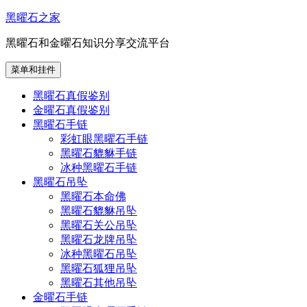
跳
黑曜石之家
至
黑曜石和金曜石知识分享交流平台
内
容
菜单和挂件
黑曜石真假鉴别
金曜石真假鉴别
黑曜石手链
彩虹眼黑曜石手链
黑曜石貔貅手链
冰种黑曜石手链
黑曜石吊坠
黑曜石本命佛
黑曜石貔貅吊坠
黑曜石关公吊坠
黑曜石龙牌吊坠
冰种黑曜石吊坠
黑曜石狐狸吊坠
黑曜石其他吊坠
金曜石手链