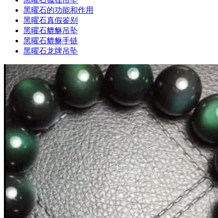
黑曜石的功能和作用
黑曜石真假鉴别
黑曜石貔貅吊坠
黑曜石貔貅手链
黑曜石龙牌吊坠