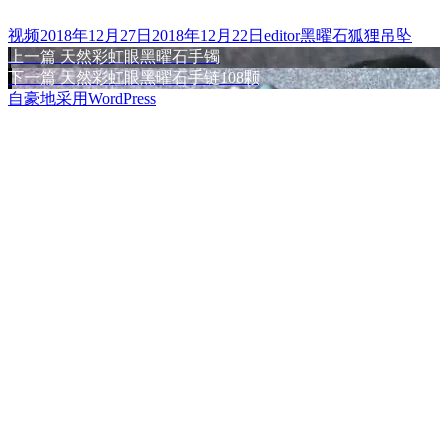
格
发
作
分
视频
2018年12月27日
2018年12月22日
editor
黑曜石狐狸吊坠
式
布
上
者
类
上一篇
天然彩虹眼黑曜石手镯
文
于
篇
下
下一篇
天然彩虹眼黑曜石手链108颗
章
文
篇
自豪地采用WordPress
章：
文
导
章：
航