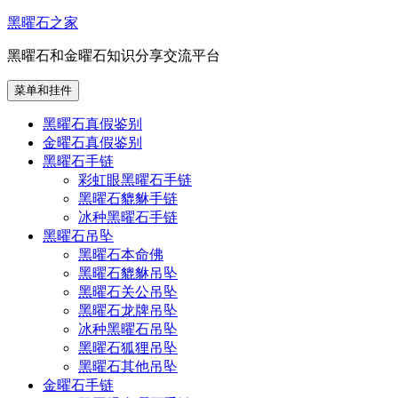
跳
黑曜石之家
至
黑曜石和金曜石知识分享交流平台
内
容
菜单和挂件
黑曜石真假鉴别
金曜石真假鉴别
黑曜石手链
彩虹眼黑曜石手链
黑曜石貔貅手链
冰种黑曜石手链
黑曜石吊坠
黑曜石本命佛
黑曜石貔貅吊坠
黑曜石关公吊坠
黑曜石龙牌吊坠
冰种黑曜石吊坠
黑曜石狐狸吊坠
黑曜石其他吊坠
金曜石手链