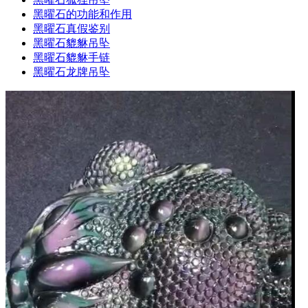
黑曜石的功能和作用
黑曜石真假鉴别
黑曜石貔貅吊坠
黑曜石貔貅手链
黑曜石龙牌吊坠