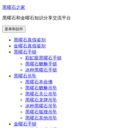
跳
黑曜石之家
至
黑曜石和金曜石知识分享交流平台
内
容
菜单和挂件
黑曜石真假鉴别
金曜石真假鉴别
黑曜石手链
彩虹眼黑曜石手链
黑曜石貔貅手链
冰种黑曜石手链
黑曜石吊坠
黑曜石本命佛
黑曜石貔貅吊坠
黑曜石关公吊坠
黑曜石龙牌吊坠
冰种黑曜石吊坠
黑曜石狐狸吊坠
黑曜石其他吊坠
金曜石手链