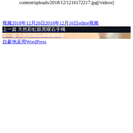
content/uploads/2018/12/1216172217.jpg[/videos]
格
发
作
分
视频
2018年12月26日
2018年12月16日
editor
视频
式
布
上
者
类
上一篇
天然彩虹眼黑曜石手镯
文
于
篇
下
下一篇
天然黑曜石本命佛吊坠
章
文
篇
自豪地采用WordPress
章：
文
导
章：
航