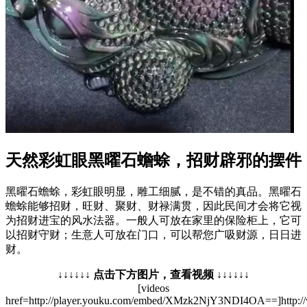
天然彩虹眼黑曜石蟾蜍，招财辟邪的摆件
黑曜石蟾蜍，彩虹眼明显，雕工细腻，是不错的真品。黑曜石
蟾蜍能够招财，旺财、聚财、财禄满贯，因此民间才会将它视
为招财进宝的风水法器。一般人可放在家里的保险柜上，它可
以招财守财；生意人可放在门口，可以帮您广吸财源，日日进
财。
↓↓↓↓↓↓ 点击下方图片，查看视频 ↓↓↓↓↓↓
[videos
href=http://player.youku.com/embed/XMzk2NjY3NDI4OA==]http: