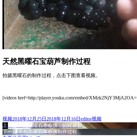
天然黑曜石宝葫芦制作过程
拍摄黑曜石的制作过程，点击下图查看视频。
[videos href=http://player.youku.com/embed/XMzk2NjY3MjA2OA==]
格
发
作
分
视频
2018年12月25日
2018年12月16日
editor
视频
式
布
上
者
类
上一篇
天然黑曜石本命佛，招财辟邪
文
于
篇
下
下一篇
天然黑曜石本命佛制作过程
章