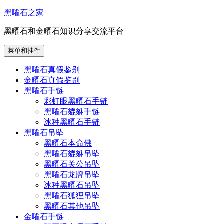
跳
黑曜石之家
至
黑曜石和金曜石知识分享交流平台
内
容
菜单和挂件
黑曜石真假鉴别
金曜石真假鉴别
黑曜石手链
彩虹眼黑曜石手链
黑曜石貔貅手链
冰种黑曜石手链
黑曜石吊坠
黑曜石本命佛
黑曜石貔貅吊坠
黑曜石关公吊坠
黑曜石龙牌吊坠
冰种黑曜石吊坠
黑曜石狐狸吊坠
黑曜石其他吊坠
金曜石手链