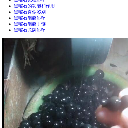
黑曜石的功能和作用
黑曜石真假鉴别
黑曜石貔貅吊坠
黑曜石貔貅手链
黑曜石龙牌吊坠