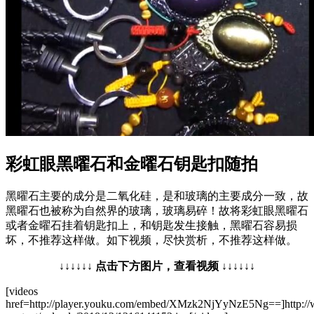
彩虹眼黑曜石和金曜石钥匙扣随拍
黑曜石主要的成分是二氧化硅，是和玻璃的主要成分一致，故
黑曜石也被称为自然界的玻璃，玻璃易碎！故将彩虹眼黑曜石
或者金曜石挂着钥匙扣上，和钥匙发生接触，黑曜石容易损
坏，不推荐这样做。如下视频，尽快赏析，不推荐这样做。
↓↓↓↓↓↓ 点击下方图片，查看视频 ↓↓↓↓↓↓
[videos
href=http://player.youku.com/embed/XMzk2NjYyNzE5Ng==]http: