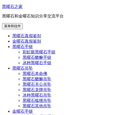
跳
黑曜石之家
至
黑曜石和金曜石知识分享交流平台
内
容
菜单和挂件
黑曜石真假鉴别
金曜石真假鉴别
黑曜石手链
彩虹眼黑曜石手链
黑曜石貔貅手链
冰种黑曜石手链
黑曜石吊坠
黑曜石本命佛
黑曜石貔貅吊坠
黑曜石关公吊坠
黑曜石龙牌吊坠
冰种黑曜石吊坠
黑曜石狐狸吊坠
黑曜石其他吊坠
金曜石手链