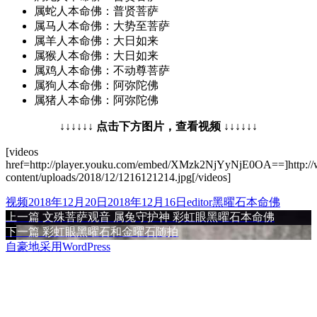
属蛇人本命佛：普贤菩萨
属马人本命佛：大势至菩萨
属羊人本命佛：大日如来
属猴人本命佛：大日如来
属鸡人本命佛：不动尊菩萨
属狗人本命佛：阿弥陀佛
属猪人本命佛：阿弥陀佛
↓↓↓↓↓↓ 点击下方图片，查看视频 ↓↓↓↓↓↓
[videos
href=http://player.youku.com/embed/XMzk2NjYyNjE0OA==]http:
content/uploads/2018/12/1216121214.jpg[/videos]
格
发
作
分
视频
2018年12月20日
2018年12月16日
editor
黑曜石本命佛
式
布
上
者
类
上一篇
文殊菩萨观音 属兔守护神 彩虹眼黑曜石本命佛
文
于
篇
下
下一篇
彩虹眼黑曜石和金曜石随拍
章
文
篇
自豪地采用WordPress
章：
文
导
章：
航