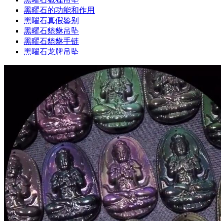
黑曜石的功能和作用
黑曜石真假鉴别
黑曜石貔貅吊坠
黑曜石貔貅手链
黑曜石龙牌吊坠