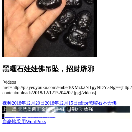
黑曜石娃娃佛吊坠，招财辟邪
[videos
href=http://player.youku.com/embed/XMzk2NTgyNDY3Ng==]http:
content/uploads/2018/12/1215204202.jpg[/videos]
格
发
作
分
视频
2018年12月20日
2018年12月15日
editor
黑曜石本命佛
式
布
上
者
类
上一篇
天然墨西哥金曜石手链！招财功效强
文
于
篇
下
下一篇
霸气的黑曜石貔貅
章
文
篇
自豪地采用WordPress
章：
文
导