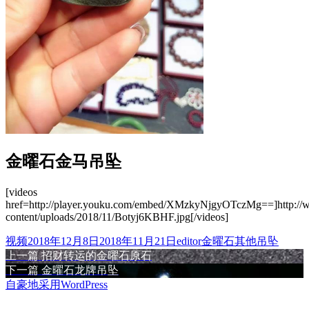
金曜石金马吊坠
[videos
href=http://player.youku.com/embed/XMzkyNjgyOTczMg==]http:/
content/uploads/2018/11/Botyj6KBHF.jpg[/videos]
格
发
作
分
视频
2018年12月8日
2018年11月21日
editor
金曜石其他吊坠
式
布
上
者
类
上一篇
招财转运的金曜石原石
文
于
篇
下
下一篇
金曜石龙牌吊坠
章
文
篇
自豪地采用WordPress
章：
文
导