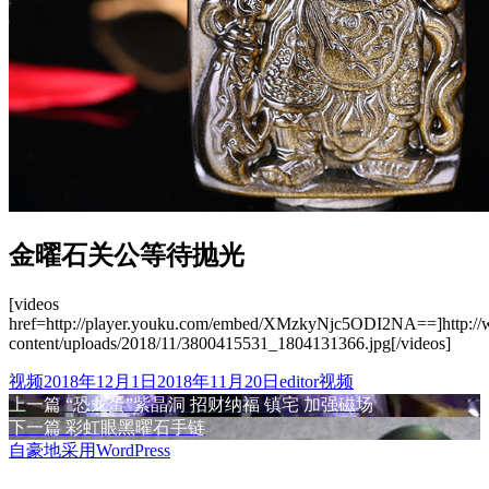
金曜石关公等待抛光
[videos
href=http://player.youku.com/embed/XMzkyNjc5ODI2NA==]http:/
content/uploads/2018/11/3800415531_1804131366.jpg[/videos]
格
发
作
分
视频
2018年12月1日
2018年11月20日
editor
视频
式
布
上
者
类
上一篇
“恐龙蛋”紫晶洞 招财纳福 镇宅 加强磁场
文
于
篇
下
下一篇
彩虹眼黑曜石手链
章
文
篇
自豪地采用WordPress
章：
文
导