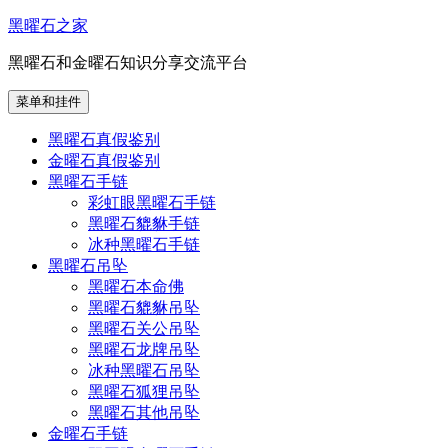
跳
黑曜石之家
至
黑曜石和金曜石知识分享交流平台
内
容
菜单和挂件
黑曜石真假鉴别
金曜石真假鉴别
黑曜石手链
彩虹眼黑曜石手链
黑曜石貔貅手链
冰种黑曜石手链
黑曜石吊坠
黑曜石本命佛
黑曜石貔貅吊坠
黑曜石关公吊坠
黑曜石龙牌吊坠
冰种黑曜石吊坠
黑曜石狐狸吊坠
黑曜石其他吊坠
金曜石手链