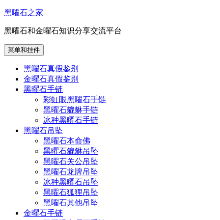
跳
黑曜石之家
至
黑曜石和金曜石知识分享交流平台
内
容
菜单和挂件
黑曜石真假鉴别
金曜石真假鉴别
黑曜石手链
彩虹眼黑曜石手链
黑曜石貔貅手链
冰种黑曜石手链
黑曜石吊坠
黑曜石本命佛
黑曜石貔貅吊坠
黑曜石关公吊坠
黑曜石龙牌吊坠
冰种黑曜石吊坠
黑曜石狐狸吊坠
黑曜石其他吊坠
金曜石手链