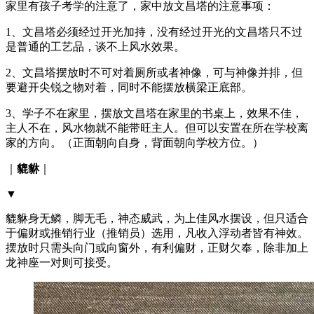
家里有孩子考学的注意了，家中放文昌塔的注意事项：
1、文昌塔必须经过开光加持，没有经过开光的文昌塔只不过
是普通的工艺品，谈不上风水效果。
2、文昌塔摆放时不可对着厕所或者神像，可与神像并排，但
要避开尖锐之物对着，同时不能摆放横梁正底部。
3、学子不在家里，摆放文昌塔在家里的书桌上，效果不佳，
主人不在，风水物就不能带旺主人。但可以安置在所在学校离
家的方向。（正面朝向自身，背面朝向学校方位。）
｜
貔貅
｜
▼
貔貅身无鳞，脚无毛，神态威武，为上佳风水摆设，但只适合
于偏财或推销行业（推销员）选用，凡收入浮动者皆有神效。
摆放时只需头向门或向窗外，有利偏财，正财欠奉，除非加上
龙神座一对则可接受。