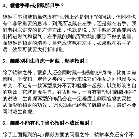
4、貔貅手串戒指戴那只手？
貔貅手串和戒指虽然没有“头朝上还是朝下”的问题，但同样也
有个非常重要的忌讳：到底应该戴在左手，还是戴在右手。我
们老祖宗讲究的是左进右出，也就是说，左手戴的东西能帮我
们招进财气和福气，右手戴的则能帮助我们驱除不好的能量。
而貔貅是招财的瑞兽，自然应该戴在左手，如果戴在右手的
话，效果可就要大打折扣啦。
5、貔貅别和生肖虎一起戴，影响招财！
除了貔貅之外，很多人还会同时戴一些别的护身符，比如本命
佛啊、平安扣、观音之类的，一般来说它们相互之间也没多大
冲突，不过有一款琢型最好不要和貔貅一起戴，以免影响各自
的功效，它就是虎生肖。在古时候，一直有着“虎和貔貅相冲”
的说法，生肖虎琢型的饰品会在一定程度上削弱貔貅的灵性，
从而影响招财的功效，所以如果已经戴了貔貅的话，最好不要
同时戴生肖虎。
6、貔貅不能有孔？当心招财不成反漏财！
除了上面提到的4点佩戴方面的问题之外，貔貅本身还有个不