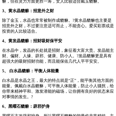
貅，但在灵力方面更胜一筹，女人比较适合戴玉貔貅。
3、黄水晶貔貅：招意外之财
除了金玉，水晶也常常被制作成貔貅。?黄水晶貔貅也主要是
招意外之财，不过要注意适可而止，不能贪心。爱买彩票或是
投资的人比较适合。
4、黄发晶貔貅：招财吸财保平安
在水晶中，发晶的长处就是招财，象征着大富大贵。发晶能主
财、偏财、人缘、辟邪、健康、防小人。?发晶貔貅更是具有
超强大的吸财招财功能，而且能保佑几代人平平安安。
5、 白水晶貔貅：平衡人体能量
白水晶是水晶之王，最大的特点就是“正”，能平衡其他方面的
能量。佩戴白水晶貔貅，可平衡人体能量，防止小人骚扰，给
你带来精神平和、激发潜能的磁场，让你拥有良好的状态来应
对事情的发生。?
6、黑曜石貔貅：辟邪护身
黑曜石主攻辟邪护身，所以黑曜石貔貅的能量也非常精纯，主