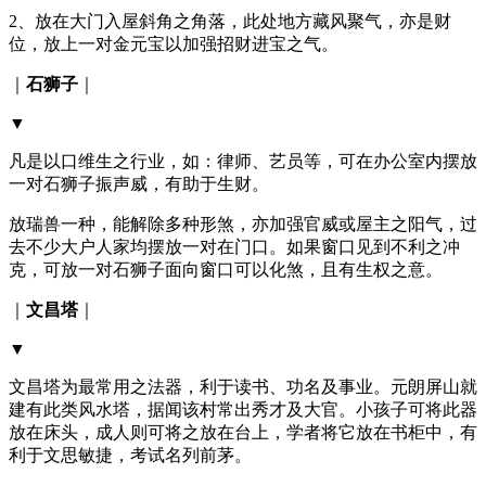
2、放在大门入屋斜角之角落，此处地方藏风聚气，亦是财
位，放上一对金元宝以加强招财进宝之气。
｜
石狮子
｜
▼
凡是以口维生之行业，如：律师、艺员等，可在办公室内摆放
一对石狮子振声威，有助于生财。
放瑞兽一种，能解除多种形煞，亦加强官威或屋主之阳气，过
去不少大户人家均摆放一对在门口。如果窗口见到不利之冲
克，可放一对石狮子面向窗口可以化煞，且有生权之意。
｜
文昌塔
｜
▼
文昌塔为最常用之法器，利于读书、功名及事业。元朗屏山就
建有此类风水塔，据闻该村常出秀才及大官。小孩子可将此器
放在床头，成人则可将之放在台上，学者将它放在书柜中，有
利于文思敏捷，考试名列前茅。