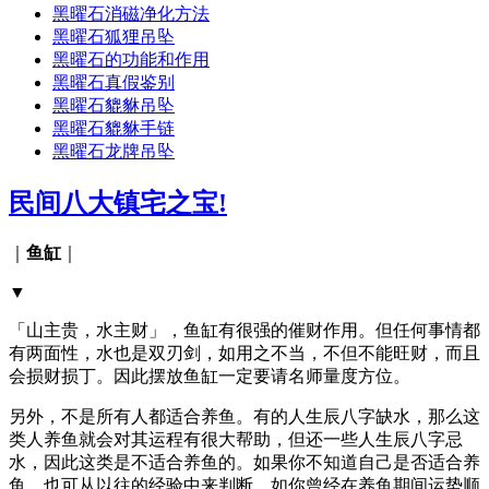
黑曜石消磁净化方法
黑曜石狐狸吊坠
黑曜石的功能和作用
黑曜石真假鉴别
黑曜石貔貅吊坠
黑曜石貔貅手链
黑曜石龙牌吊坠
民间八大镇宅之宝!
｜
鱼缸
｜
▼
「山主贵，水主财」，鱼缸有很强的催财作用。但任何事情都
有两面性，水也是双刃剑，如用之不当，不但不能旺财，而且
会损财损丁。因此摆放鱼缸一定要请名师量度方位。
另外，不是所有人都适合养鱼。有的人生辰八字缺水，那么这
类人养鱼就会对其运程有很大帮助，但还一些人生辰八字忌
水，因此这类是不适合养鱼的。如果你不知道自己是否适合养
鱼，也可从以往的经验中来判断，如你曾经在养鱼期间运势顺