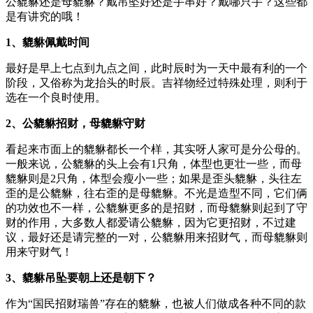
公貔貅还是母貔貅？戴吊坠好还是手串好？戴哪只手？这些都
是有讲究的哦！
1、貔貅佩戴时间
最好是早上七点到九点之间，此时辰时为一天中最有利的一个
阶段，又俗称为龙抬头的时辰。吉祥物经过特殊处理，则利于
选在一个良时使用。
2、公貔貅招财，母貔貅守财
看起来市面上的貔貅都长一个样，其实呀人家可是分公母的。
一般来说，公貔貅的头上会有1只角，体型也更壮一些，而母
貔貅则是2只角，体型会瘦小一些；如果是歪头貔貅，头往左
歪的是公貔貅，往右歪的是母貔貅。不光是造型不同，它们俩
的功效也不一样，公貔貅更多的是招财，而母貔貅则起到了守
财的作用，大多数人都爱请公貔貅，因为它更招财，不过建
议，最好还是请完整的一对，公貔貅用来招财气，而母貔貅则
用来守财气！
3、貔貅吊坠要朝上还是朝下？
作为“国民招财瑞兽”存在的貔貅，也被人们做成各种不同的款