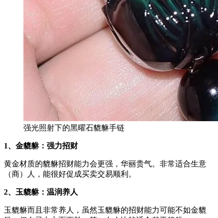
强光照射下的黑曜石貔貅手链
1、金貔貅：强力招财
黄金材质的貔貅招财能力会更强，华丽贵气。非常适合生意
（商）人，能很好促成买卖交易顺利。
2、玉貔貅：温润养人
玉貔貅而且非常养人，虽然玉貔貅的招财能力可能不如金貔