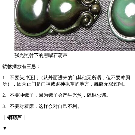
强光照射下的黑曜石葫芦
貔貅摆放有三忌：
1、不要头冲正门（从外面进来的门其他无所谓，但不要冲厕
所），因为正门是门神或财神执掌的地方，貔貅无权过问。
2、不要冲镜子，因为镜子会产生光煞，貔貅忌讳。
3、不要对着床，这样会对自己不利。
｜
铜葫芦
｜
▼