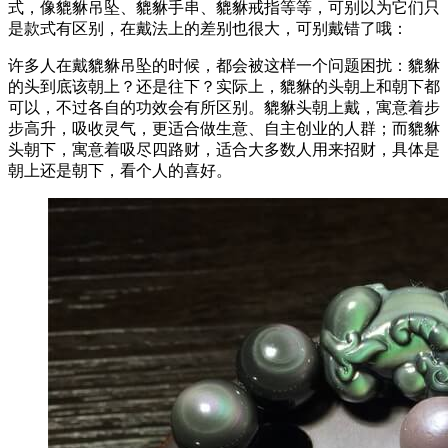
式，像貔貅吊坠、貔貅手串、貔貅戒指等等，可别以为它们只
是款式有区别，在戴法上的差别也很大，可别戴错了哦：
许多人在戴貔貅吊坠的时候，都会被这样一个问题困扰：貔貅
的头到底该朝上？还是往下？实际上，貔貅的头朝上和朝下都
可以，不过各自的功效会有所区别。貔貅头朝上戴，寓意着步
步高升，吸收灵气，更适合做生意、自主创业的人群；而貔貅
头朝下，寓意着吸尽四路财，适合大多数人用来招财，具体是
朝上还是朝下，看个人的喜好。