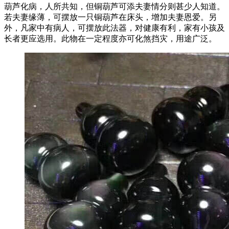
葫芦化病，人所共知，但铜葫芦可添夫妻情分则甚少人知道。
若夫妻缘薄，可摆放一只铜葫芦在床头，增加夫妻恩爱。另
外，凡家中有病人，可摆放此法器，对健康有利，家有小孩及
长者更应选用。此物在一定程度亦可化煞挡灾，用途广泛。