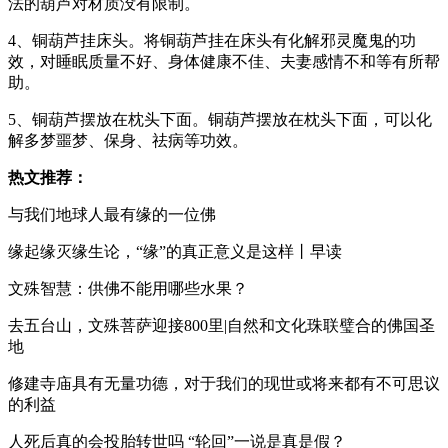
法的葫芦对材质没有限制。
4、铜葫芦挂床头。将铜葫芦挂在床头有化解邪灵魔鬼的功
效，对睡眠质量不好、身体健康不佳、夫妻感情不和等有所帮
助。
5、铜葫芦摆放在枕头下面。铜葫芦摆放在枕头下面，可以化
解多梦噩梦、保身、祛病等功效。
热文推荐：
与我们地球人最有缘的一位佛
缘起缘灭缘生论，“缘”的真正意义是这样丨早读
文殊智慧：供佛不能用哪些水果？
去五台山，文殊菩萨迎接800里|自然和文化珠联璧合的佛国圣
地
修建寺庙具有无量功德，对于我们的现世或将来都有不可思议
的利益
人死后真的会投胎转世吗 “轮回”一说是真是假？