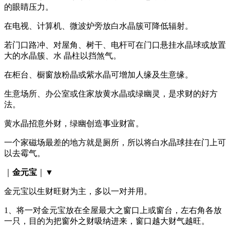
的眼睛压力。
在电视、计算机、微波炉旁放白水晶簇可降低辐射。
若门口路冲、对屋角、树干、电杆可在门口悬挂水晶球或放置
大的水晶簇、水 晶柱以挡煞气。
在柜台、橱窗放粉晶或紫水晶可增加人缘及生意缘。
生意场所、办公室或住家放黄水晶或绿幽灵，是求财的好方
法。
黄水晶招意外财，绿幽创造事业财富。
一个家磁场最差的地方就是厕所，所以将白水晶球挂在门上可
以去霉气。
｜
金元宝
｜▼
金元宝以生财旺财为主，多以一对并用。
1、将一对金元宝放在全屋最大之窗口上或窗台，左右角各放
一只，目的为把窗外之财吸纳进来，窗口越大财气越旺。