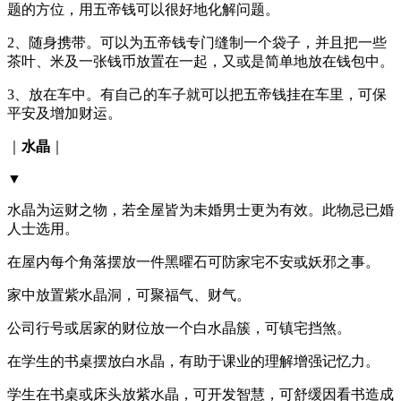
题的方位，用五帝钱可以很好地化解问题。
2、随身携带。可以为五帝钱专门缝制一个袋子，并且把一些
茶叶、米及一张钱币放置在一起，又或是简单地放在钱包中。
3、放在车中。有自己的车子就可以把五帝钱挂在车里，可保
平安及增加财运。
｜
水晶
｜
▼
水晶为运财之物，若全屋皆为未婚男士更为有效。此物忌已婚
人士选用。
在屋内每个角落摆放一件黑曜石可防家宅不安或妖邪之事。
家中放置紫水晶洞，可聚福气、财气。
公司行号或居家的财位放一个白水晶簇，可镇宅挡煞。
在学生的书桌摆放白水晶，有助于课业的理解增强记忆力。
学生在书桌或床头放紫水晶，可开发智慧，可舒缓因看书造成