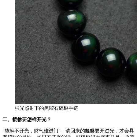
强光照射下的黑曜石貔貅手链
二、貔貅要怎样开光？
“貔貅不开光，财气难进门“，请回来的貔貅要开过光，才会具