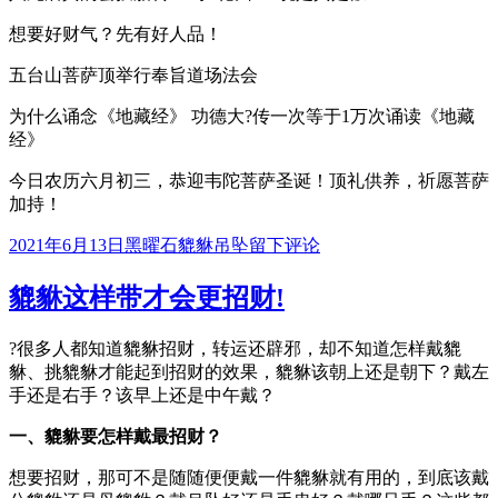
想要好财气？先有好人品！
五台山菩萨顶举行奉旨道场法会
为什么诵念《地藏经》 功德大?传一次等于1万次诵读《地藏
经》
今日农历六月初三，恭迎韦陀菩萨圣诞！顶礼供养，祈愿菩萨
加持！
发
分
于
2021年6月13日
黑曜石貔貅吊坠
留下评论
布
类
民
于
间
貔貅这样带才会更招财!
八
大
?很多人都知道貔貅招财，转运还辟邪，却不知道怎样戴貔
镇
貅、挑貔貅才能起到招财的效果，貔貅该朝上还是朝下？戴左
宅
手还是右手？该早上还是中午戴？
之
宝!
一、貔貅要怎样戴最招财？
想要招财，那可不是随随便便戴一件貔貅就有用的，到底该戴