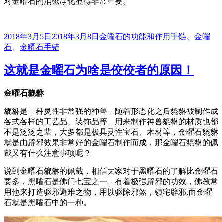
对金曜石的消磁净化显得非常重要。
发
分
标
2018年3月5日
2018年3月8日
金曜石的功能和作用
手链
、
金曜
布
类
签
石
、
金曜石手链
于
这就是金曜石为啥是佼佼者的原因！
金曜石貔貅
貔貅是一种灵性非常强的神兽，随着形态化之后貔貅被制作成
各式各样的工艺品、装饰品等，用来制作神兽貔貅的材质也都
不是泛泛之辈，大多都是极具灵性宝石、木材等，金曜石貔貅
就是由辟邪效果非常好的金曜石制作而成，那金曜石貔貅的佩
戴又有什么注意事项呢？
说到金曜石貔貅的佩戴，相信大家对于黑曜石的了解比金曜石
要多，黑曜石是佛门七宝之一，有着极强辟邪的功效，佛教常
用他来打造驱邪避难之物，用以驱除邪煞，镇宅辟邪,而金曜
石就是黑曜石中的一种。