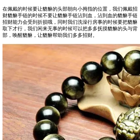
在佩戴的时候要让貔貅的头部朝向小拇指的位置，我们佩戴招
财貔貅手链的时候不要让貔貅手链沾到血，沾到血的貔貅手链
招财能力会受到折损哦，同时我们洗澡行房事的时候要把貔貅
取下才行，我们闲来无事的时候可以把多多抚摸貔貅的头与背
部，唤醒貔貅，让貔貅帮助我们多多招财。