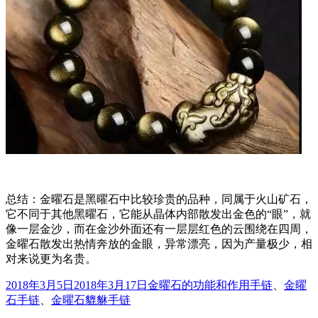
总结：金曜石是黑曜石中比较珍贵的品种，同属于火山矿石，
它不同于其他黑曜石，它能从晶体内部散发出金色的“眼”，就
像一层金沙，而在金沙外面还有一层层红色的云围绕在四周，
金曜石散发出热情奔放的金眼，异常漂亮，因为产量极少，相
对来说更为名贵。
发
分
标
2018年3月5日
2018年3月17日
金曜石的功能和作用
手链
、
金曜
布
类
签
石手链
、
金曜石貔貅手链
于