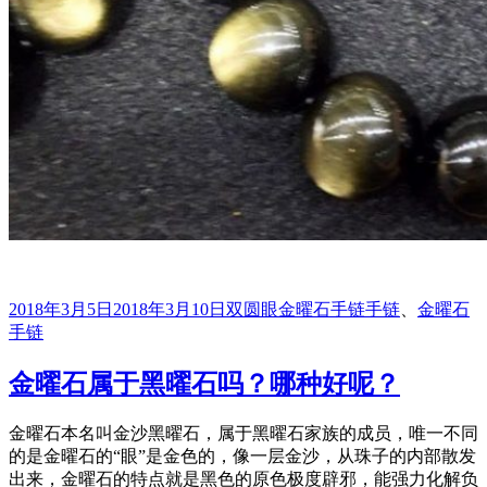
发
分
标
2018年3月5日
2018年3月10日
双圆眼金曜石手链
手链
、
金曜石
布
类
签
手链
于
金曜石属于黑曜石吗？哪种好呢？
金曜石本名叫金沙黑曜石，属于黑曜石家族的成员，唯一不同
的是金曜石的“眼”是金色的，像一层金沙，从珠子的内部散发
出来，金曜石的特点就是黑色的原色极度辟邪，能强力化解负